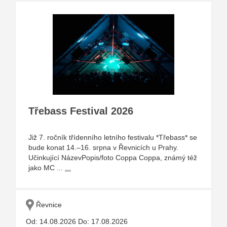
Třebass Festival 2026
Již 7. ročník třídenního letního festivalu *Třebass* se
bude konat 14.–16. srpna v Řevnicích u Prahy.
Učinkující NázevPopis/foto Coppa Coppa, známý též
jako MC ...
...
Řevnice
Od: 14.08.2026 Do: 17.08.2026