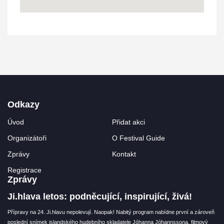
Odkazy
Úvod
Přidat akci
Organizátoři
O Festival Guide
Zprávy
Kontakt
Registrace
Zprávy
Ji.hlava letos: podněcující, inspirující, živá!
Přípravy na 24. Ji.hlavu nepolevují. Naopak! Nabitý program nabídne první a zároveň
poslední snímek islandského hudebního skladatele Jóhanna Jóhannssona, filmový