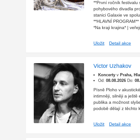
**První ročník festival
pohybového divadla pro
stanici Galaxie ve spo
**HLAVNÍ PROGRAM** **3
*Na kraji krajina* | veřej
Uložit
Detail akce
Victor Uzhakov
Koncerty
v
Praha, Hl
Od:
08.08.2026
Do:
08
Písně Ploho v akustické
intimněji, silněji a ješt
publika a možnost slyšet
podobě dělají z těchto 
Uložit
Detail akce