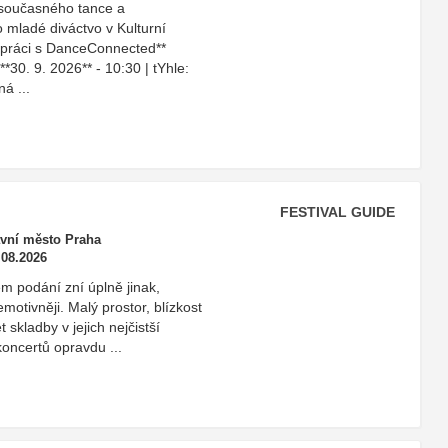
u současného tance a
 mladé diváctvo v Kulturní
lupráci s DanceConnected**
0. 9. 2026** - 10:30 | tYhle:
ná ...
FESTIVAL GUIDE
avní město Praha
.08.2026
m podání zní úplně jinak,
ě emotivněji. Malý prostor, blízkost
 skladby v jejich nejčistší
koncertů opravdu ...