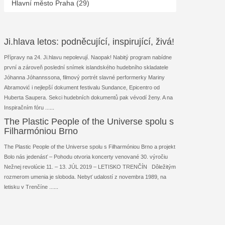
Hlavní město Praha (29)
Ji.hlava letos: podněcující, inspirující, živá!
Přípravy na 24. Ji.hlavu nepolevují. Naopak! Nabitý program nabídne
první a zároveň poslední snímek islandského hudebního skladatele
Jóhanna Jóhannssona, filmový portrét slavné performerky Mariny
Abramović i nejlepší dokument festivalu Sundance, Epicentro od
Huberta Saupera. Sekci hudebních dokumentů pak vévodí ženy. A na
Inspiračním fóru ...
...
The Plastic People of the Universe spolu s
Filharmóniou Brno
The Plastic People of the Universe spolu s Filharmóniou Brno a projekt
Bolo nás jedenásť – Pohodu otvoria koncerty venované 30. výročiu
Nežnej revolúcie 11. – 13. JÚL 2019 – LETISKO TRENČÍN Dôležitým
rozmerom umenia je sloboda. Nebyť udalostí z novembra 1989, na
letisku v Trenčíne ...
...