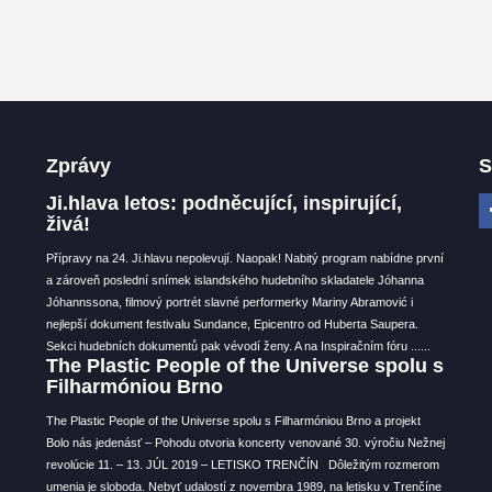
Zprávy
S
Ji.hlava letos: podněcující, inspirující,
živá!
Přípravy na 24. Ji.hlavu nepolevují. Naopak! Nabitý program nabídne první
a zároveň poslední snímek islandského hudebního skladatele Jóhanna
Jóhannssona, filmový portrét slavné performerky Mariny Abramović i
nejlepší dokument festivalu Sundance, Epicentro od Huberta Saupera.
Sekci hudebních dokumentů pak vévodí ženy. A na Inspiračním fóru ...
...
The Plastic People of the Universe spolu s
Filharmóniou Brno
The Plastic People of the Universe spolu s Filharmóniou Brno a projekt
Bolo nás jedenásť – Pohodu otvoria koncerty venované 30. výročiu Nežnej
revolúcie 11. – 13. JÚL 2019 – LETISKO TRENČÍN Dôležitým rozmerom
umenia je sloboda. Nebyť udalostí z novembra 1989, na letisku v Trenčíne