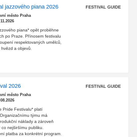
val jazzového piana 2026
FESTIVAL GUIDE
avní město Praha
.11.2026
jazzového piana* opět proběhne
ch po Praze. Přínosem festivalu
toupení respektovaných umělců,
h hvězd a objevů.
ival 2026
FESTIVAL GUIDE
avní město Praha
.08.2026
 Pride Festivalu* platí
 Organizačnímu týmu má
rodukční náklady a zároveň
 co nejširšímu publiku.
í platba za konkrétní program.