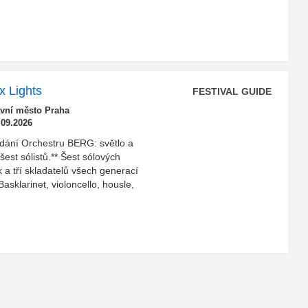
x Lights
FESTIVAL GUIDE
avní město Praha
.09.2026
dání Orchestru BERG: světlo a
est sólistů.** Šest sólových
k a tří skladatelů všech generací
asklarinet, violoncello, housle,