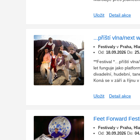
Uložit
Detail akce
...příští vlna/next
Festivaly
v
Praha, Hl
Od:
18.09.2026
Do:
25
**Festival *…příští vlna
let funguje jako platfo
divadelní, hudební, tane
Koná se v září a říjnu v 
Uložit
Detail akce
Feet Forward Fest
Festivaly
v
Praha, Hl
Od:
30.09.2026
Do:
04