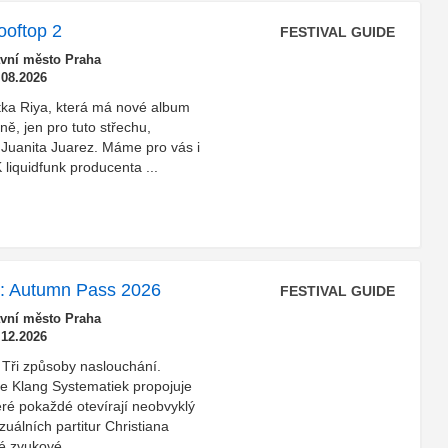
ooftop 2
FESTIVAL GUIDE
avní město Praha
.08.2026
stka Riya, která má nové album
vně, jen pro tuto střechu,
 Juanita Juarez. Máme pro vás i
 liquidfunk producenta ...
k: Autumn Pass 2026
FESTIVAL GUIDE
avní město Praha
.12.2026
. Tři způsoby naslouchání.
ie Klang Systematiek propojuje
teré pokaždé otevírají neobvyklý
uálních partitur Christiana
é zvukové ...