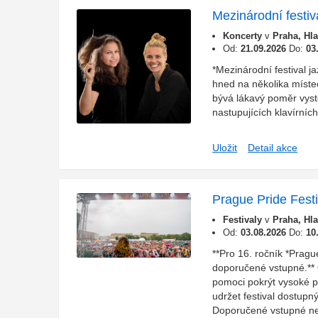
Mezinárodní festi
Koncerty
v
Praha, Hl
Od:
21.09.2026
Do:
03
*Mezinárodní festival 
hned na několika míste
bývá lákavý poměr vys
nastupujících klavírníc
Uložit
Detail akce
Prague Pride Fest
Festivaly
v
Praha, Hl
Od:
03.08.2026
Do:
10
**Pro 16. ročník *Prague
doporučené vstupné.**
pomoci pokrýt vysoké p
udržet festival dostupný
Doporučené vstupné nen