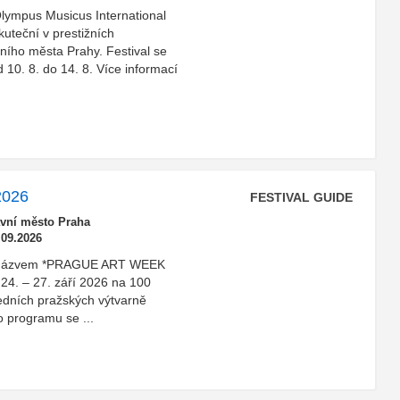
*Olympus Musicus International
kuteční v prestižních
ního města Prahy. Festival se
10. 8. do 14. 8. Více informací
2026
FESTIVAL GUIDE
avní město Praha
.09.2026
u s názvem *PRAGUE ART WEEK
 24. – 27. září 2026 na 100
edních pražských výtvarně
o programu se ...