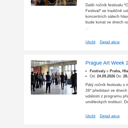
Další ročník festivalu 
Festival* se tradičně us
koncertních sálech hlav
bude konat ve dnech od 
...
Uložit
Detail akce
Prague Art Week 
Festivaly
v
Praha, Hl
Od:
24.09.2026
Do:
28
Pátý ročník festival
26* představí ve dnech
událostí z programu př
uměleckých institucí. D
Uložit
Detail akce