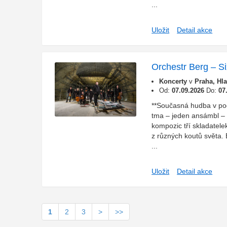
...
Uložit
Detail akce
Orchestr Berg – Si
Koncerty
v
Praha, Hl
Od:
07.09.2026
Do:
07
**Současná hudba v po
tma – jeden ansámbl – š
kompozic tří skladatele
z různých koutů světa. B
...
Uložit
Detail akce
1
2
3
>
>>