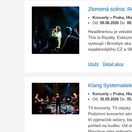
Zlomená scéna: R
Koncerty
v
Praha, Hl
Od:
08.08.2026
Do:
08
Headlinerkou je vokali
This Is Riyality. Exkluzi
vystoupí i Brooklyn aka
nejaktivnějšího CZ a SK
Uložit
Detail akce
Klang Systematie
Koncerty
v
Praha, Hl
Od:
30.09.2026
Do:
05
Tři koncerty. Tři otázky
Podzimní koncertní sér
tři výjimečné večery, k
pohled na hudbu. Od viz
Marclaye přes jedinečn