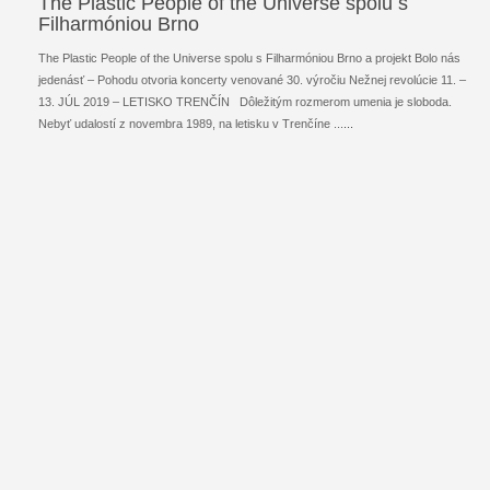
The Plastic People of the Universe spolu s
Filharmóniou Brno
The Plastic People of the Universe spolu s Filharmóniou Brno a projekt Bolo nás
jedenásť – Pohodu otvoria koncerty venované 30. výročiu Nežnej revolúcie 11. –
13. JÚL 2019 – LETISKO TRENČÍN Dôležitým rozmerom umenia je sloboda.
Nebyť udalostí z novembra 1989, na letisku v Trenčíne ...
...