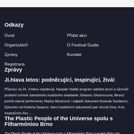
Odkazy
Úvod
Přidat akci
Organizátoři
O Festival Guide
Zprávy
Kontakt
Registrace
Zprávy
Ji.hlava letos: podněcující, inspirující, živá!
Přípravy na 24. Ji.hlavu nepolevují. Naopak! Nabitý program nabídne první a zároveň
poslední snímek islandského hudebního skladatele Jóhanna Jóhannssona, filmový
portrét slavné performerky Mariny Abramović i nejlepší dokument festivalu Sundance,
Epicentro od Huberta Saupera. Sekci hudebních dokumentů pak vévodí ženy. A na
Inspiračním fóru ...
...
The Plastic People of the Universe spolu s
Filharmóniou Brno
The Plastic People of the Universe spolu s Filharmóniou Brno a projekt Bolo nás