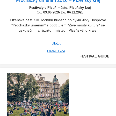
Procházky uměním 2026 – Plzeňský kraj
Festivaly
v
Plzeň-město, Plzeňský kraj
Od:
09.06.2026
Do:
04.11.2026
Plzeňská část XIV. ročníku hudebního cyklu Jitky Hosprové
*Procházky uměním* s podtitulem *Živé mosty kultury* se
uskuteční na různých místech Plzeňského kraje.
Uložit
Detail akce
FESTIVAL GUIDE