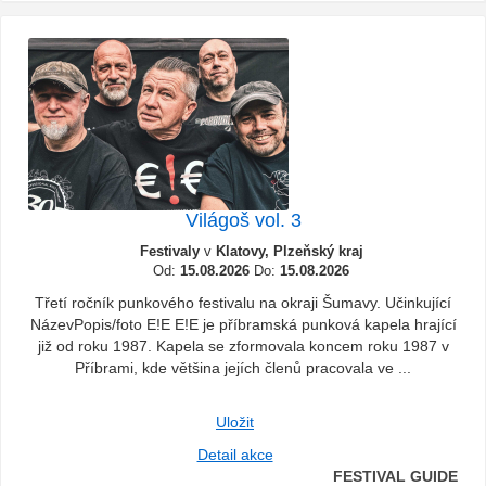
Világoš vol. 3
Festivaly
v
Klatovy, Plzeňský kraj
Od:
15.08.2026
Do:
15.08.2026
Třetí ročník punkového festivalu na okraji Šumavy. Učinkující
NázevPopis/foto E!E E!E je příbramská punková kapela hrající
již od roku 1987. Kapela se zformovala koncem roku 1987 v
Příbrami, kde většina jejích členů pracovala ve ...
Uložit
Detail akce
FESTIVAL GUIDE