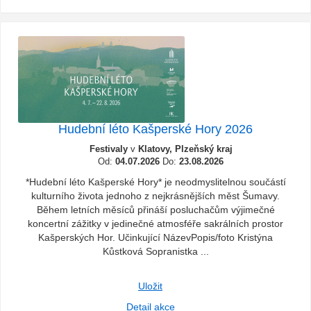
Hudební léto Kašperské Hory 2026
Festivaly
v
Klatovy, Plzeňský kraj
Od:
04.07.2026
Do:
23.08.2026
*Hudební léto Kašperské Hory* je neodmyslitelnou součástí
kulturního života jednoho z nejkrásnějších měst Šumavy.
Během letních měsíců přináší posluchačům výjimečné
koncertní zážitky v jedinečné atmosféře sakrálních prostor
Kašperských Hor. Učinkující NázevPopis/foto Kristýna
Kůstková Sopranistka ...
Uložit
Detail akce