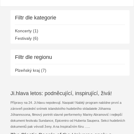
Filtr dle kategorie
Koncerty (1)
Festivaly (6)
Filtr dle regionu
Plzeňský kraj (7)
Ji.hlava letos: podněcující, inspirující, živá!
Přípravy na 24. Ji.hlavu nepolevují. Naopak! Nabitý program nabídne první a
zároveň poslední snímek islandského hudebního skladatele Jóhanna
Jóhannssona, filmový portrét slavné performerky Mariny Abramović i nejlepší
dokument festivalu Sundance, Epicentro od Huberta Saupera. Sekci hudebních
dokumentů pak vévodí ženy. A na Inspiračním fóru ...
...