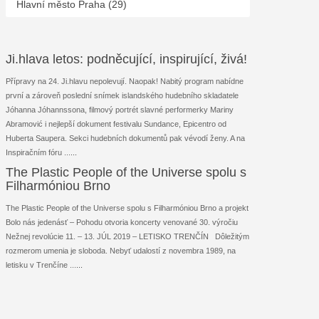
Hlavní město Praha (29)
Ji.hlava letos: podněcující, inspirující, živá!
Přípravy na 24. Ji.hlavu nepolevují. Naopak! Nabitý program nabídne
první a zároveň poslední snímek islandského hudebního skladatele
Jóhanna Jóhannssona, filmový portrét slavné performerky Mariny
Abramović i nejlepší dokument festivalu Sundance, Epicentro od
Huberta Saupera. Sekci hudebních dokumentů pak vévodí ženy. A na
Inspiračním fóru ...
...
The Plastic People of the Universe spolu s
Filharmóniou Brno
The Plastic People of the Universe spolu s Filharmóniou Brno a projekt
Bolo nás jedenásť – Pohodu otvoria koncerty venované 30. výročiu
Nežnej revolúcie 11. – 13. JÚL 2019 – LETISKO TRENČÍN Dôležitým
rozmerom umenia je sloboda. Nebyť udalostí z novembra 1989, na
letisku v Trenčíne ...
...