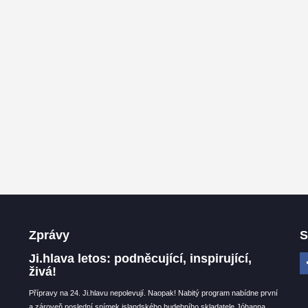
Zprávy
S
Ji.hlava letos: podněcující, inspirující,
živá!
Přípravy na 24. Ji.hlavu nepolevují. Naopak! Nabitý program nabídne první
a zároveň poslední snímek islandského hudebního skladatele Jóhanna