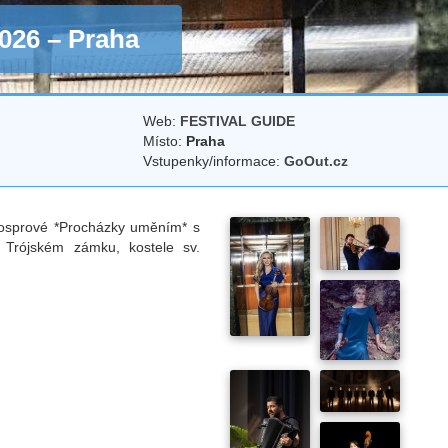
026 – Praha
Web:
FESTIVAL GUIDE
Místo:
Praha
Vstupenky/informace:
GoOut.cz
 Hosprové *Procházky uměním* s
v Trójském zámku, kostele sv.