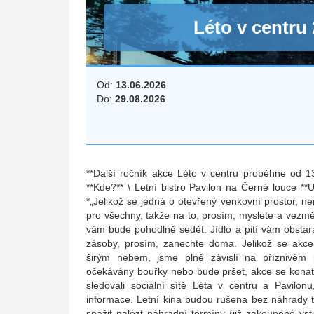
Léto v centru
Od:
13.06.2026
Do:
29.08.2026
**Další ročník akce Léto v centru proběhne od 1
**Kde?** \ Letní bistro Pavilon na Černé louce **U
*„Jelikož se jedná o otevřený venkovní prostor, nen
pro všechny, takže na to, prosím, myslete a vezmě
vám bude pohodlně sedět. Jídlo a pití vám obstará 
zásoby, prosím, zanechte doma. Jelikož se akce
širým nebem, jsme plně závislí na příznivém
očekávány bouřky nebo bude pršet, akce se konat
sledovali sociální sítě Léta v centru a Pavilo
informace. Letní kina budou rušena bez náhrady 
snažit nalézt náhradní termíny (již zakoupené vs