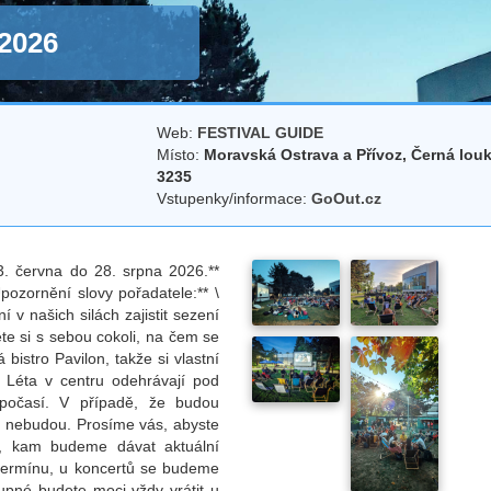
 2026
Web:
FESTIVAL GUIDE
Místo:
Moravská Ostrava a Přívoz, Černá lou
3235
Vstupenky/informace:
GoOut.cz
3. června do 28. srpna 2026.**
pozornění slovy pořadatele:** \
í v našich silách zajistit sezení
te si s sebou cokoli, na čem se
bistro Pavilon, takže si vlastní
 Léta v centru odehrávají pod
 počasí. V případě, že budou
 nebudou. Prosíme vás, abyste
nu, kam budeme dávat aktuální
termínu, u koncertů se budeme
tupné budete moci vždy vrátit u