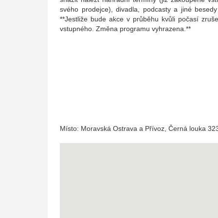
svého prodejce), divadla, podcasty a jiné besedy
**Jestliže bude akce v průběhu kvůli počasí zruš
vstupného. Změna programu vyhrazena.**
Místo: Moravská Ostrava a Přívoz, Černá louka 32