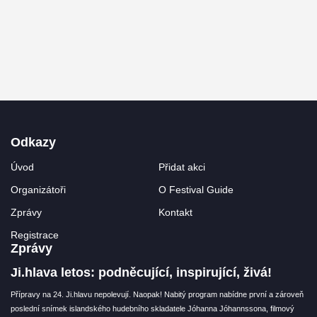
Odkazy
Úvod
Přidat akci
Organizátoři
O Festival Guide
Zprávy
Kontakt
Registrace
Zprávy
Ji.hlava letos: podněcující, inspirující, živá!
Přípravy na 24. Ji.hlavu nepolevují. Naopak! Nabitý program nabídne první a zároveň
poslední snímek islandského hudebního skladatele Jóhanna Jóhannssona, filmový