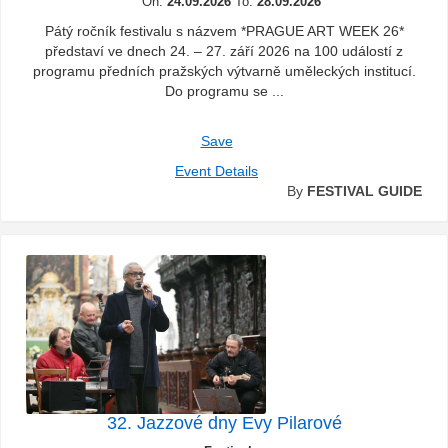
On:
24.09.2026
To:
28.09.2026
Pátý ročník festivalu s názvem *PRAGUE ART WEEK 26*
představí ve dnech 24. – 27. září 2026 na 100 událostí z
programu předních pražských výtvarně uměleckých institucí.
Do programu se ...
Save
Event Details
By
FESTIVAL GUIDE
32. Jazzové dny Evy Pilarové