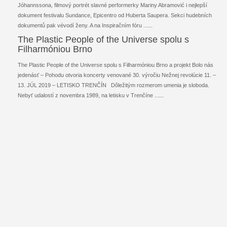
Jóhannssona, filmový portrét slavné performerky Mariny Abramović i nejlepší
dokument festivalu Sundance, Epicentro od Huberta Saupera. Sekci hudebních
dokumentů pak vévodí ženy. A na Inspiračním fóru ...
...
The Plastic People of the Universe spolu s
Filharmóniou Brno
The Plastic People of the Universe spolu s Filharmóniou Brno a projekt Bolo nás
jedenásť – Pohodu otvoria koncerty venované 30. výročiu Nežnej revolúcie 11. –
13. JÚL 2019 – LETISKO TRENČÍN Dôležitým rozmerom umenia je sloboda.
Nebyť udalostí z novembra 1989, na letisku v Trenčíne ...
...