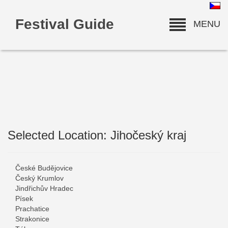
Festival Guide
MENU
Selected Location: Jihočeský kraj
deneme bonusu
České Budějovice
Český Krumlov
Jindřichův Hradec
Písek
Prachatice
Strakonice