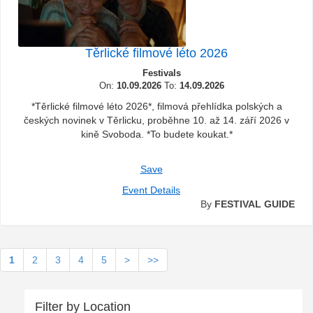
Těrlické filmové léto 2026
Festivals
On:
10.09.2026
To:
14.09.2026
*Těrlické filmové léto 2026*, filmová přehlídka polských a
českých novinek v Těrlicku, proběhne 10. až 14. září 2026 v
kině Svoboda. *To budete koukat.*
Save
Event Details
By
FESTIVAL GUIDE
1
2
3
4
5
>
>>
Filter by Location