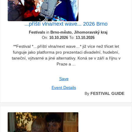
...příští vlna/next wave... 2026 Brno
Festivals
in
Brno-město, Jihomoravský kraj
On:
10.10.2026
To:
13.10.2026
**Festival *…příští vlna/next wave…* již více než třicet let
funguje jako platforma pro prezentaci divadelní, hudební,
taneční, výtvarné a jiné alternativy. Koná se v září a říjnu v
Praze a ...
Save
Event Details
By
FESTIVAL GUIDE