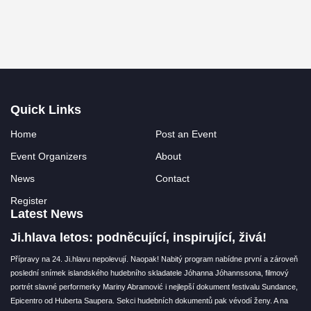
Quick Links
Home
Post an Event
Event Organizers
About
News
Contact
Register
Latest News
Ji.hlava letos: podněcující, inspirující, živá!
Přípravy na 24. Ji.hlavu nepolevují. Naopak! Nabitý program nabídne první a zároveň
poslední snímek islandského hudebního skladatele Jóhanna Jóhannssona, filmový
portrét slavné performerky Mariny Abramović i nejlepší dokument festivalu Sundance,
Epicentro od Huberta Saupera. Sekci hudebních dokumentů pak vévodí ženy. A na