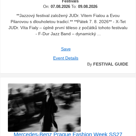
Festivals
On:
07.08.2026
To:
09.08.2026
**Jazzový festival založený JUDr. Vítem Fialou a Evou
Pilarovou s dlouholetou tradicí.** **Pátek 7. 8. 2026** - X-Tet
JUDr. Víta Fialy – úplně první těleso z počátků tohoto festivalu
- F-Dur Jazz Band – dynamický ...
Save
Event Details
By
FESTIVAL GUIDE
Mercedes-Benz Prague Fashion Week SS27