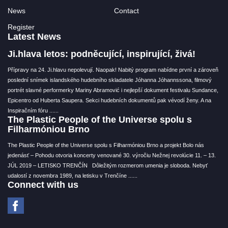
News
Contact
Register
Latest News
Ji.hlava letos: podněcující, inspirující, živá!
Přípravy na 24. Ji.hlavu nepolevují. Naopak! Nabitý program nabídne první a zároveň
poslední snímek islandského hudebního skladatele Jóhanna Jóhannssona, filmový
portrét slavné performerky Mariny Abramović i nejlepší dokument festivalu Sundance,
Epicentro od Huberta Saupera. Sekci hudebních dokumentů pak vévodí ženy. A na
Inspiračním fóru ...
...
The Plastic People of the Universe spolu s
Filharmóniou Brno
The Plastic People of the Universe spolu s Filharmóniou Brno a projekt Bolo nás
jedenásť – Pohodu otvoria koncerty venované 30. výročiu Nežnej revolúcie 11. – 13.
JÚL 2019 – LETISKO TRENČÍN Dôležitým rozmerom umenia je sloboda. Nebyť
udalostí z novembra 1989, na letisku v Trenčíne ...
...
Connect with us