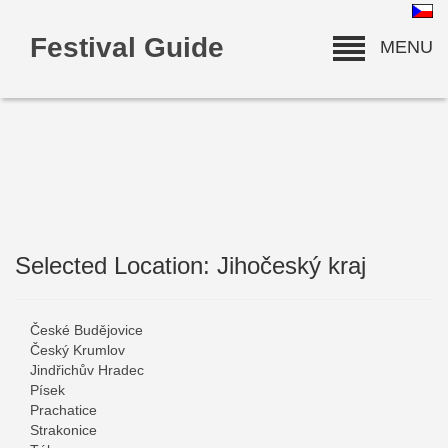
Festival Guide
MENU
Selected Location: Jihočeský kraj
deneme bonusu
České Budějovice
Český Krumlov
Jindřichův Hradec
Písek
Prachatice
Strakonice