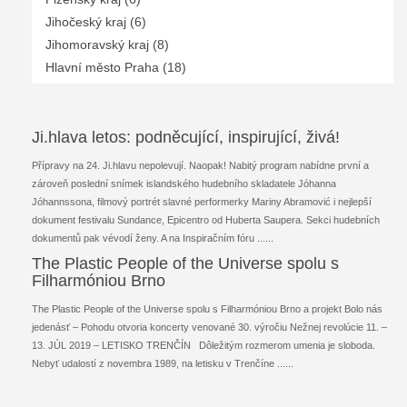
Jihočeský kraj (6)
Jihomoravský kraj (8)
Hlavní město Praha (18)
Ji.hlava letos: podněcující, inspirující, živá!
Přípravy na 24. Ji.hlavu nepolevují. Naopak! Nabitý program nabídne první a
zároveň poslední snímek islandského hudebního skladatele Jóhanna
Jóhannssona, filmový portrét slavné performerky Mariny Abramović i nejlepší
dokument festivalu Sundance, Epicentro od Huberta Saupera. Sekci hudebních
dokumentů pak vévodí ženy. A na Inspiračním fóru ...
...
The Plastic People of the Universe spolu s
Filharmóniou Brno
The Plastic People of the Universe spolu s Filharmóniou Brno a projekt Bolo nás
jedenásť – Pohodu otvoria koncerty venované 30. výročiu Nežnej revolúcie 11. –
13. JÚL 2019 – LETISKO TRENČÍN Dôležitým rozmerom umenia je sloboda.
Nebyť udalostí z novembra 1989, na letisku v Trenčíne ...
...