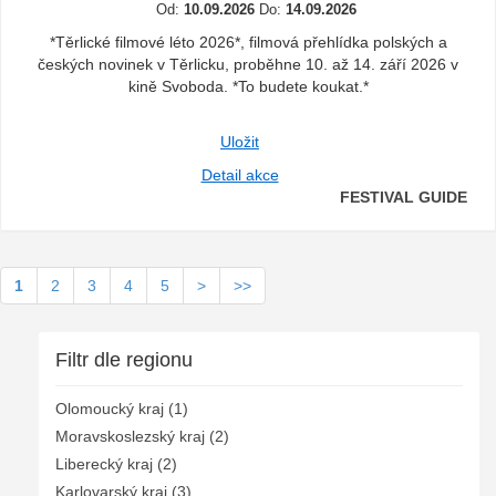
Od:
10.09.2026
Do:
14.09.2026
*Těrlické filmové léto 2026*, filmová přehlídka polských a
českých novinek v Těrlicku, proběhne 10. až 14. září 2026 v
kině Svoboda. *To budete koukat.*
Uložit
Detail akce
FESTIVAL GUIDE
1
2
3
4
5
>
>>
Filtr dle regionu
Olomoucký kraj (1)
Moravskoslezský kraj (2)
Liberecký kraj (2)
Karlovarský kraj (3)