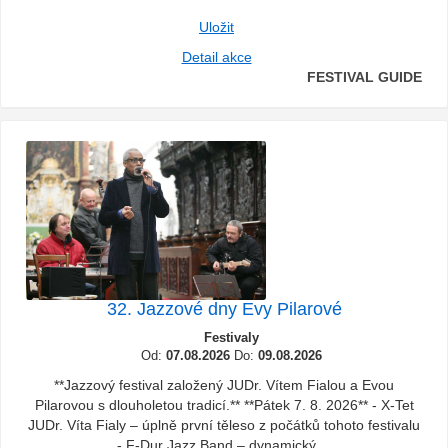
Uložit
Detail akce
FESTIVAL GUIDE
32. Jazzové dny Evy Pilarové
Festivaly
Od:
07.08.2026
Do:
09.08.2026
**Jazzový festival založený JUDr. Vítem Fialou a Evou
Pilarovou s dlouholetou tradicí.** **Pátek 7. 8. 2026** - X-Tet
JUDr. Víta Fialy – úplně první těleso z počátků tohoto festivalu
- F-Dur Jazz Band – dynamický ...