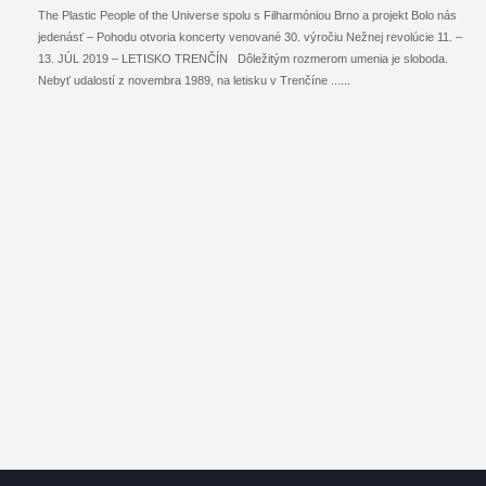
The Plastic People of the Universe spolu s Filharmóniou Brno a projekt Bolo nás
jedenásť – Pohodu otvoria koncerty venované 30. výročiu Nežnej revolúcie 11. –
13. JÚL 2019 – LETISKO TRENČÍN Dôležitým rozmerom umenia je sloboda.
Nebyť udalostí z novembra 1989, na letisku v Trenčíne ...
...