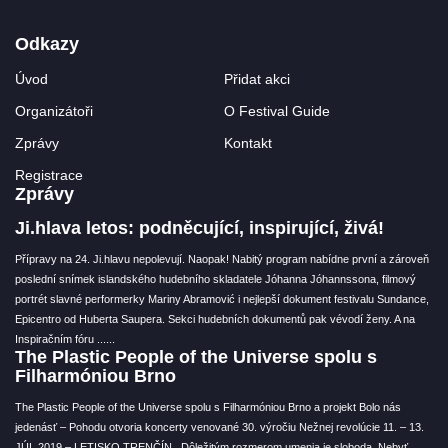
Odkazy
Úvod
Přidat akci
Organizátoři
O Festival Guide
Zprávy
Kontakt
Registrace
Zprávy
Ji.hlava letos: podněcující, inspirující, živá!
Přípravy na 24. Ji.hlavu nepolevují. Naopak! Nabitý program nabídne první a zároveň
poslední snímek islandského hudebního skladatele Jóhanna Jóhannssona, filmový
portrét slavné performerky Mariny Abramović i nejlepší dokument festivalu Sundance,
Epicentro od Huberta Saupera. Sekci hudebních dokumentů pak vévodí ženy. A na
Inspiračním fóru ...
...
The Plastic People of the Universe spolu s
Filharmóniou Brno
The Plastic People of the Universe spolu s Filharmóniou Brno a projekt Bolo nás
jedenásť – Pohodu otvoria koncerty venované 30. výročiu Nežnej revolúcie 11. – 13.
JÚL 2019 – LETISKO TRENČÍN Dôležitým rozmerom umenia je sloboda. Nebyť