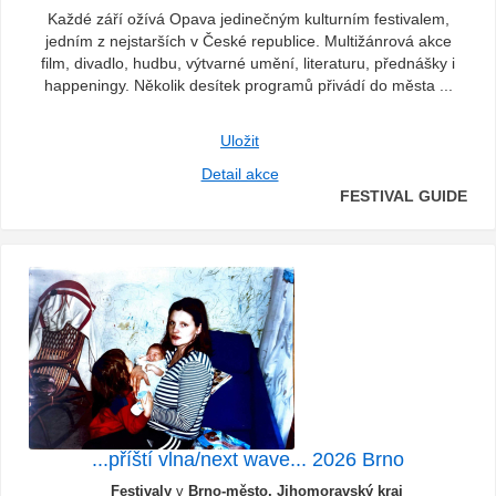
Každé září ožívá Opava jedinečným kulturním festivalem,
jedním z nejstarších v České republice. Multižánrová akce
film, divadlo, hudbu, výtvarné umění, literaturu, přednášky i
happeningy. Několik desítek programů přivádí do města ...
Uložit
Detail akce
FESTIVAL GUIDE
...příští vlna/next wave... 2026 Brno
Festivaly
v
Brno-město, Jihomoravský kraj