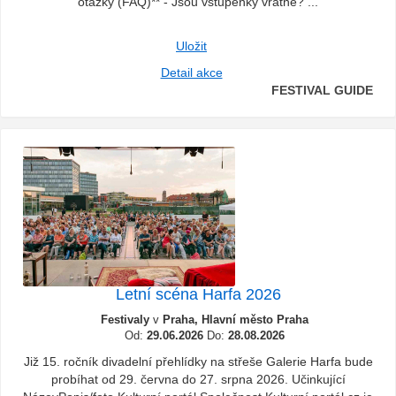
otázky (FAQ)** - Jsou vstupenky vratné? ...
Uložit
Detail akce
FESTIVAL GUIDE
Letní scéna Harfa 2026
Festivaly
v
Praha, Hlavní město Praha
Od:
29.06.2026
Do:
28.08.2026
Již 15. ročník divadelní přehlídky na střeše Galerie Harfa bude
probíhat od 29. června do 27. srpna 2026. Učinkující