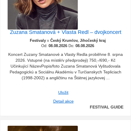
Zuzana Smatanová + Vlasta Redl – dvojkoncert
Festivaly
v
Český Krumlov, Jihočeský kraj
Od:
08.08.2026
Do:
08.08.2026
Koncert Zuzany Smatanové a Vlasty Redla proběhne 8. srpna
2026. Vstupné (na místě/v předprodeji) 750,-/690,- Kč
Učinkující NázevPopis/foto Zuzana Smatanová Vyštudovala
Pedagogickú a Sociálnu Akadémiu v Turčianskych Tepliciach
(1998-2002) a angličtinu na Štátnej jazykovej ...
Uložit
Detail akce
FESTIVAL GUIDE