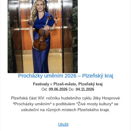
Procházky uměním 2026 – Plzeňský kraj
Festivaly
v
Plzeň-město, Plzeňský kraj
Od:
09.06.2026
Do:
04.11.2026
Plzeňská část XIV. ročníku hudebního cyklu Jitky Hosprové
*Procházky uměním* s podtitulem *Živé mosty kultury* se
uskuteční na různých místech Plzeňského kraje.
Uložit