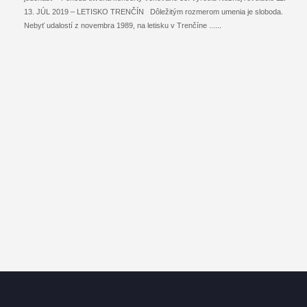
13. JÚL 2019 – LETISKO TRENČÍN Dôležitým rozmerom umenia je sloboda.
Nebyť udalostí z novembra 1989, na letisku v Trenčíne ...
...