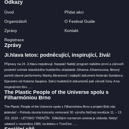
Odkazy
Úvod
Přidat akci
Organizátoři
O Festival Guide
Zprávy
Kontakt
Registrace
Zprávy
Ji.hlava letos: podněcující, inspirující, živá!
Přípravy na 24. Ji.hlavu nepolevují. Naopak! Nabitý program nabídne první a zároveň
poslední snímek islandského hudebního skladatele Jóhanna Jóhannssona, filmový
portrét slavné performerky Mariny Abramović i nejlepší dokument festivalu Sundance,
Epicentro od Huberta Saupera. Sekci hudebních dokumentů pak vévodí ženy. A na
Inspiračním fóru ...
...
The Plastic People of the Universe spolu s
Filharmóniou Brno
The Plastic People of the Universe spolu s Filharmóniou Brno a projekt Bolo nás
jedenásť – Pohodu otvoria koncerty venované 30. výročiu Nežnej revolúcie 11. – 13.
JÚL 2019 – LETISKO TRENČÍN Dôležitým rozmerom umenia je sloboda. Nebyť
udalostí z novembra 1989, na letisku v Trenčíne ...
...