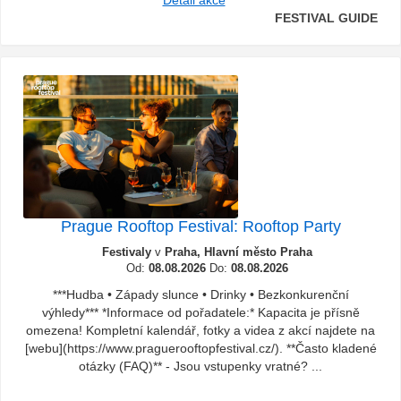
Detail akce
FESTIVAL GUIDE
Prague Rooftop Festival: Rooftop Party
Festivaly
v
Praha, Hlavní město Praha
Od:
08.08.2026
Do:
08.08.2026
***Hudba • Západy slunce • Drinky • Bezkonkurenční
výhledy*** *Informace od pořadatele:* Kapacita je přísně
omezena! Kompletní kalendář, fotky a videa z akcí najdete na
[webu](https://www.praguerooftopfestival.cz/). **Často kladené
otázky (FAQ)** - Jsou vstupenky vratné? ...