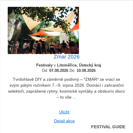
Zmar 2026
Festivaly
v
Litoměřice, Ústecký kraj
Od:
07.08.2026
Do:
10.08.2026
Tvrdohlavě DIY a záměrně podivný – *ZMAR* se vrací se
svým pátým ročníkem 7.–9. srpna 2026. Domácí i zahraniční
selektoři, zaprášené rytmy, kosmické synťáky a obskurní disco
– to vše ...
Uložit
Detail akce
FESTIVAL GUIDE