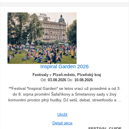
Inspiral Garden 2026
Festivaly
v
Plzeň-město, Plzeňský kraj
Od:
03.08.2026
Do:
10.08.2026
**Festival *Inspiral Garden* se letos vrací už posedmé a od 3.
do 8. srpna promění Šafaříkovy a Smetanovy sady v živý
komunitní prostor plný hudby, DJ setů, debat, streetfoodu a ...
Uložit
Detail akce
FESTIVAL GUIDE