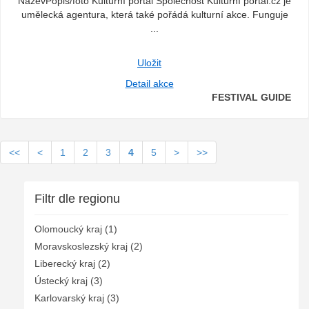
NázevPopis/foto Kulturní portál Společnost Kulturní portál.cz je
umělecká agentura, která také pořádá kulturní akce. Funguje
...
Uložit
Detail akce
FESTIVAL GUIDE
<<
<
1
2
3
4
5
>
>>
Filtr dle regionu
Olomoucký kraj (1)
Moravskoslezský kraj (2)
Liberecký kraj (2)
Ústecký kraj (3)
Karlovarský kraj (3)