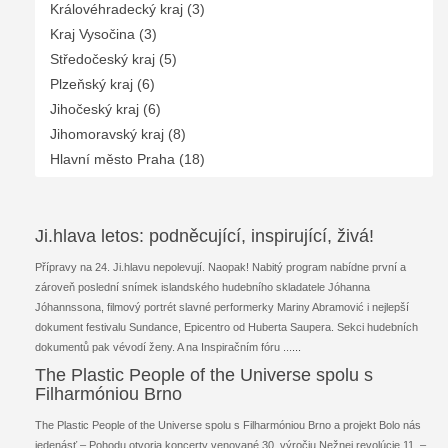
Královéhradecký kraj (3)
Kraj Vysočina (3)
Středočeský kraj (5)
Plzeňský kraj (6)
Jihočeský kraj (6)
Jihomoravský kraj (8)
Hlavní město Praha (18)
Ji.hlava letos: podněcující, inspirující, živá!
Přípravy na 24. Ji.hlavu nepolevují. Naopak! Nabitý program nabídne první a
zároveň poslední snímek islandského hudebního skladatele Jóhanna
Jóhannssona, filmový portrét slavné performerky Mariny Abramović i nejlepší
dokument festivalu Sundance, Epicentro od Huberta Saupera. Sekci hudebních
dokumentů pak vévodí ženy. A na Inspiračním fóru ...
...
The Plastic People of the Universe spolu s
Filharmóniou Brno
The Plastic People of the Universe spolu s Filharmóniou Brno a projekt Bolo nás
jedenásť – Pohodu otvoria koncerty venované 30. výročiu Nežnej revolúcie 11. –