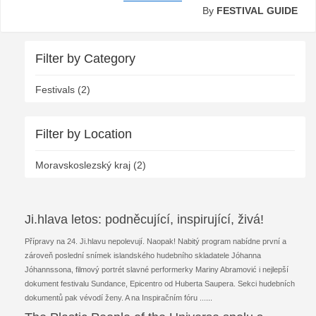
By
FESTIVAL GUIDE
Filter by Category
Festivals (2)
Filter by Location
Moravskoslezský kraj (2)
Ji.hlava letos: podněcující, inspirující, živá!
Přípravy na 24. Ji.hlavu nepolevují. Naopak! Nabitý program nabídne první a
zároveň poslední snímek islandského hudebního skladatele Jóhanna
Jóhannssona, filmový portrét slavné performerky Mariny Abramović i nejlepší
dokument festivalu Sundance, Epicentro od Huberta Saupera. Sekci hudebních
dokumentů pak vévodí ženy. A na Inspiračním fóru ...
...