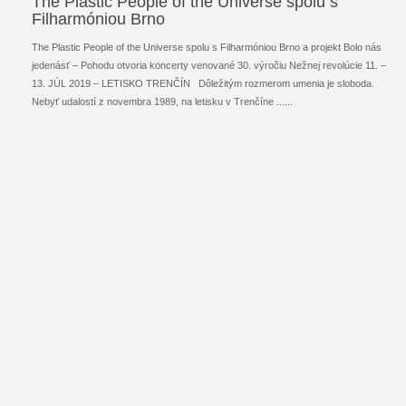
The Plastic People of the Universe spolu s
Filharmóniou Brno
The Plastic People of the Universe spolu s Filharmóniou Brno a projekt Bolo nás
jedenásť – Pohodu otvoria koncerty venované 30. výročiu Nežnej revolúcie 11. –
13. JÚL 2019 – LETISKO TRENČÍN Dôležitým rozmerom umenia je sloboda.
Nebyť udalostí z novembra 1989, na letisku v Trenčíne ...
...