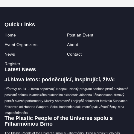
Quick Links
Home
Post an Event
Event Organizers
About
News
Contact
Register
Latest News
Ji.hlava letos: podněcující, inspirující, živá!
Přípravy na 24. Ji.hlavu nepolevují. Naopak! Nabitý program nabídne první a zároveň
poslední snímek islandského hudebního skladatele Jóhanna Jóhannssona, filmový
portrét slavné performerky Mariny Abramović i nejlepší dokument festivalu Sundance,
Epicentro od Huberta Saupera. Sekci hudebních dokumentů pak vévodí ženy. A na
Inspiračním fóru ...
...
The Plastic People of the Universe spolu s
Filharmóniou Brno
The Plastic People of the Universe spolu s Filharmóniou Brno a projekt Bolo nás