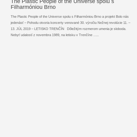
The Plastic People of the Universe spolu s
Filharmóniou Brno
The Plastic People of the Universe spolu s Filharmóniou Brno a projekt Bolo nás
jedenásť – Pohodu otvoria koncerty venované 30. výročiu Nežnej revolúcie 11. –
13. JÚL 2019 – LETISKO TRENČÍN Dôležitým rozmerom umenia je sloboda.
Nebyť udalostí z novembra 1989, na letisku v Trenčíne ...
...