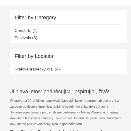
Filter by Category
Concerts (1)
Festivals (3)
Filter by Location
Královéhradecký kraj (4)
Ji.hlava letos: podněcující, inspirující, živá!
Přípravy na 24. Ji.hlavu nepolevují. Naopak! Nabitý program nabídne první a
zároveň poslední snímek islandského hudebního skladatele Jóhanna
Jóhannssona, filmový portrét slavné performerky Mariny Abramović i nejlepší
dokument festivalu Sundance, Epicentro od Huberta Saupera. Sekci hudebních
dokumentů pak vévodí ženy. A na Inspiračním fóru ...
...