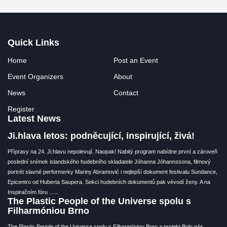
Quick Links
Home
Post an Event
Event Organizers
About
News
Contact
Register
Latest News
Ji.hlava letos: podněcující, inspirující, živá!
Přípravy na 24. Ji.hlavu nepolevují. Naopak! Nabitý program nabídne první a zároveň
poslední snímek islandského hudebního skladatele Jóhanna Jóhannssona, filmový
portrét slavné performerky Mariny Abramović i nejlepší dokument festivalu Sundance,
Epicentro od Huberta Saupera. Sekci hudebních dokumentů pak vévodí ženy. A na
Inspiračním fóru ...
...
The Plastic People of the Universe spolu s
Filharmóniou Brno
The Plastic People of the Universe spolu s Filharmóniou Brno a projekt Bolo nás