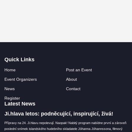
Quick Links
Home
Post an Event
Event Organizers
About
News
Contact
Register
Latest News
Ji.hlava letos: podněcující, inspirující, živá!
Přípravy na 24. Ji.hlavu nepolevují. Naopak! Nabitý program nabídne první a zároveň
poslední snímek islandského hudebního skladatele Jóhanna Jóhannssona, filmový