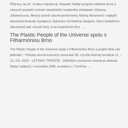
Přípravy na 24. Ji.hlavu nepolevují. Naopak! Nabitý program nabídne první a
zároveň poslední snímek islandského hudebního skladatele Jóhanna
Jóhannssona, filmový portrét slavné performerky Mariny Abramović i nejlepší
dokument festivalu Sundance, Epicentro od Huberta Saupera. Sekci hudebních
dokumentů pak vévodí ženy. A na Inspiračním fóru ...
...
The Plastic People of the Universe spolu s
Filharmóniou Brno
The Plastic People of the Universe spolu s Filharmóniou Brno a projekt Bolo nás
jedenásť – Pohodu otvoria koncerty venované 30. výročiu Nežnej revolúcie 11. –
13. JÚL 2019 – LETISKO TRENČÍN Dôležitým rozmerom umenia je sloboda.
Nebyť udalostí z novembra 1989, na letisku v Trenčíne ...
...