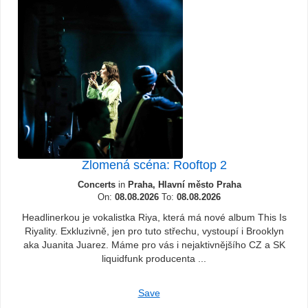
Zlomená scéna: Rooftop 2
Concerts
in
Praha, Hlavní město Praha
On:
08.08.2026
To:
08.08.2026
Headlinerkou je vokalistka Riya, která má nové album This Is
Riyality. Exkluzivně, jen pro tuto střechu, vystoupí i Brooklyn
aka Juanita Juarez. Máme pro vás i nejaktivnějšího CZ a SK
liquidfunk producenta ...
Save