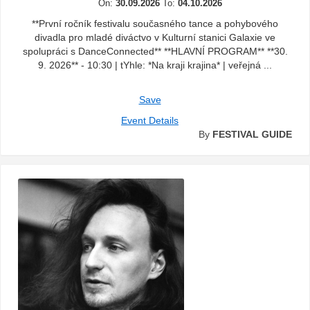
On:
30.09.2026
To:
04.10.2026
**První ročník festivalu současného tance a pohybového
divadla pro mladé diváctvo v Kulturní stanici Galaxie ve
spolupráci s DanceConnected** **HLAVNÍ PROGRAM** **30.
9. 2026** - 10:30 | tYhle: *Na kraji krajina* | veřejná ...
Save
Event Details
By
FESTIVAL GUIDE