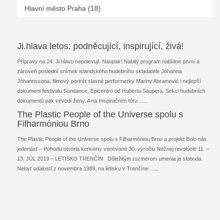
Hlavní město Praha (18)
Ji.hlava letos: podněcující, inspirující, živá!
Přípravy na 24. Ji.hlavu nepolevují. Naopak! Nabitý program nabídne první a
zároveň poslední snímek islandského hudebního skladatele Jóhanna
Jóhannssona, filmový portrét slavné performerky Mariny Abramović i nejlepší
dokument festivalu Sundance, Epicentro od Huberta Saupera. Sekci hudebních
dokumentů pak vévodí ženy. A na Inspiračním fóru ...
...
The Plastic People of the Universe spolu s
Filharmóniou Brno
The Plastic People of the Universe spolu s Filharmóniou Brno a projekt Bolo nás
jedenásť – Pohodu otvoria koncerty venované 30. výročiu Nežnej revolúcie 11. –
13. JÚL 2019 – LETISKO TRENČÍN Dôležitým rozmerom umenia je sloboda.
Nebyť udalostí z novembra 1989, na letisku v Trenčíne ...
...