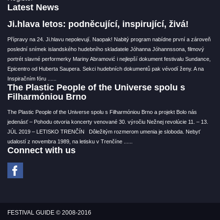
Latest News
Ji.hlava letos: podněcující, inspirující, živá!
Přípravy na 24. Ji.hlavu nepolevují. Naopak! Nabitý program nabídne první a zároveň
poslední snímek islandského hudebního skladatele Jóhanna Jóhannssona, filmový
portrét slavné performerky Mariny Abramović i nejlepší dokument festivalu Sundance,
Epicentro od Huberta Saupera. Sekci hudebních dokumentů pak vévodí ženy. A na
Inspiračním fóru ...
...
The Plastic People of the Universe spolu s
Filharmóniou Brno
The Plastic People of the Universe spolu s Filharmóniou Brno a projekt Bolo nás
jedenásť – Pohodu otvoria koncerty venované 30. výročiu Nežnej revolúcie 11. – 13.
JÚL 2019 – LETISKO TRENČÍN Dôležitým rozmerom umenia je sloboda. Nebyť
udalostí z novembra 1989, na letisku v Trenčíne ...
...
Connect with us
FESTIVAL GUIDE © 2008-2016