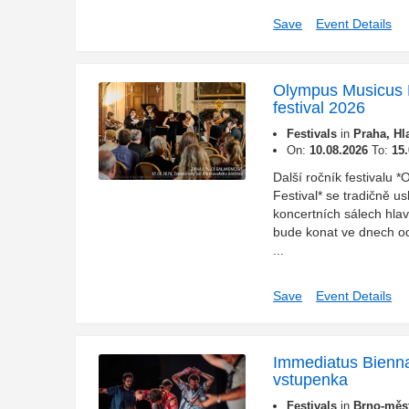
Save
Event Details
Olympus Musicus 
festival 2026
Festivals
in
Praha, Hl
On:
10.08.2026
To:
15
Další ročník festivalu 
Festival* se tradičně us
koncertních sálech hlav
bude konat ve dnech od 
...
Save
Event Details
Immediatus Bienna
vstupenka
Festivals
in
Brno-měst