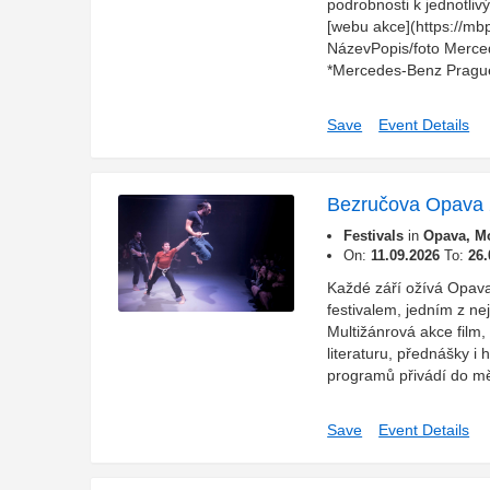
podrobnosti k jednotli
[webu akce](https://mb
NázevPopis/foto Merc
*Mercedes-Benz Prague
Save
Event Details
Bezručova Opava
Festivals
in
Opava, Mo
On:
11.09.2026
To:
26.
Každé září ožívá Opav
festivalem, jedním z ne
Multižánrová akce film,
literaturu, přednášky i
programů přivádí do mě
Save
Event Details