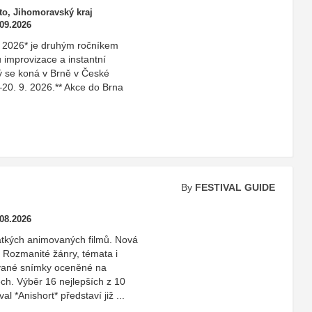
o, Jihomoravský kraj
.09.2026
e 2026* je druhým ročníkem
 improvizace a instantní
rý se koná v Brně v České
–20. 9. 2026.** Akce do Brna
By
FESTIVAL GUIDE
.08.2026
rátkých animovaných filmů. Nová
. Rozmanité žánry, témata i
ované snímky oceněné na
ch. Výběr 16 nejlepších z 10
al *Anishort* představí již ...