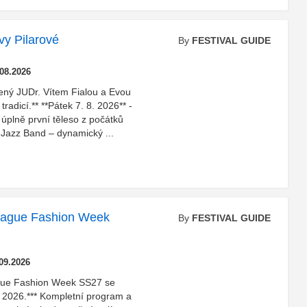
vy Pilarové
By
FESTIVAL GUIDE
.08.2026
žený JUDr. Vítem Fialou a Evou
tradicí.** **Pátek 7. 8. 2026** -
– úplně první těleso z počátků
r Jazz Band – dynamický ...
rague Fashion Week
By
FESTIVAL GUIDE
.09.2026
gue Fashion Week SS27 se
í 2026.*** Kompletní program a