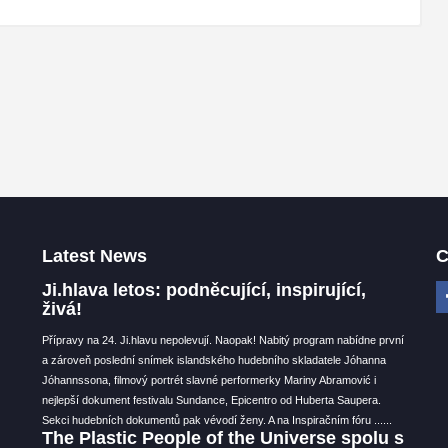
Latest News
C
Ji.hlava letos: podněcující, inspirující,
živá!
Přípravy na 24. Ji.hlavu nepolevují. Naopak! Nabitý program nabídne první
a zároveň poslední snímek islandského hudebního skladatele Jóhanna
Jóhannssona, filmový portrét slavné performerky Mariny Abramović i
nejlepší dokument festivalu Sundance, Epicentro od Huberta Saupera.
Sekci hudebních dokumentů pak vévodí ženy. A na Inspiračním fóru ...
...
The Plastic People of the Universe spolu s