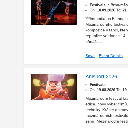
Festivals
in
Brno-měst
On:
14.09.2026
To:
21
***Immediatus Biennal
Mezinárodního festivalu
kompozice v tanci, kte
republice ve dnech 14.
přináší ...
Save
Event Details
Anishort 2026
Festivals
On:
19.08.2026
To:
19
Mezinárodní festival k
edice, nový výběr filmů
techniky. Krátké anim
mezinárodních festivale
zemí. Mezinárodní festiv