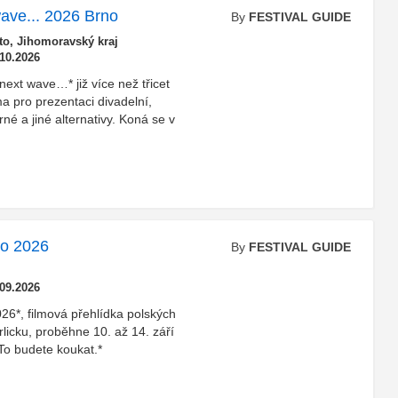
 wave... 2026 Brno
By
FESTIVAL GUIDE
o, Jihomoravský kraj
.10.2026
/next wave…* již více než třicet
ma pro prezentaci divadelní,
né a jiné alternativy. Koná se v
éto 2026
By
FESTIVAL GUIDE
.09.2026
026*, filmová přehlídka polských
licku, proběhne 10. až 14. září
To budete koukat.*