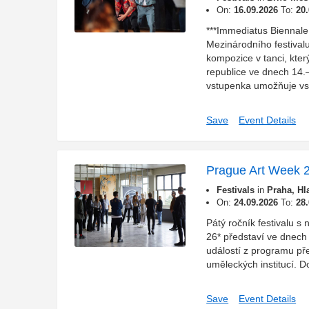
On:
16.09.2026
To:
20
***Immediatus Biennal
Mezinárodního festivalu
kompozice v tanci, kte
republice ve dnech 14.–
vstupenka umožňuje vst
Save
Event Details
Prague Art Week 
Festivals
in
Praha, Hl
On:
24.09.2026
To:
28
Pátý ročník festival
26* představí ve dnech
událostí z programu př
uměleckých institucí. D
Save
Event Details