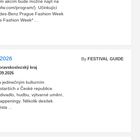
vým akcím bude možné najít na
pfw.com/program/). Učinkující
edes-Benz Prague Fashion Week
 Fashion Week* ...
 2026
By
FESTIVAL GUIDE
ravskoslezský kraj
09.2026
a jedinečným kulturním
jstarších v České republice.
 divadlo, hudbu, výtvarné umění,
 happeningy. Několik desítek
sta ...