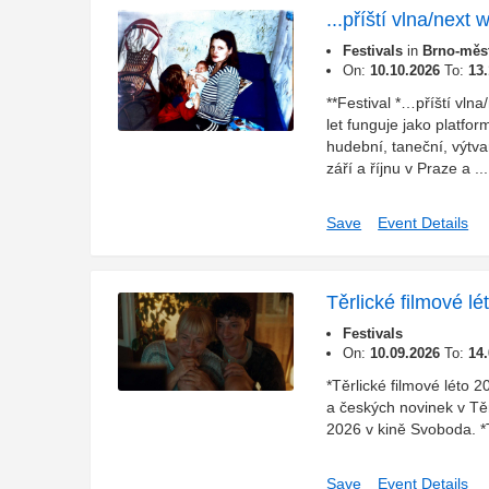
...příští vlna/next
Festivals
in
Brno-měst
On:
10.10.2026
To:
13
**Festival *…příští vlna
let funguje jako platfor
hudební, taneční, výtvar
září a říjnu v Praze a ...
Save
Event Details
Těrlické filmové l
Festivals
On:
10.09.2026
To:
14
*Těrlické filmové léto 2
a českých novinek v Těr
2026 v kině Svoboda. *
Save
Event Details