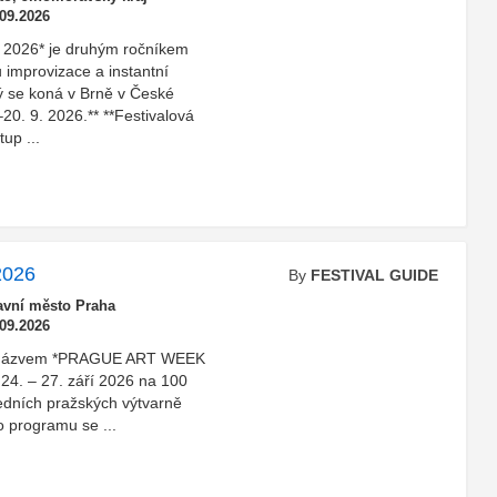
.09.2026
e 2026* je druhým ročníkem
 improvizace a instantní
rý se koná v Brně v České
20. 9. 2026.** **Festivalová
up ...
2026
By
FESTIVAL GUIDE
avní město Praha
.09.2026
u s názvem *PRAGUE ART WEEK
 24. – 27. září 2026 na 100
edních pražských výtvarně
o programu se ...