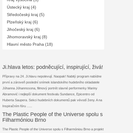
Ústecký kraj (4)
Středočeský kraj (5)
Plzeňský kraj (6)
Jihočeský kraj (6)
Jihomoravský kraj (8)
Hlavní město Praha (18)
Ji.hlava letos: podněcující, inspirující, živá!
Přípravy na 24. Ji.hlavu nepolevují. Naopak! Nabitý program nabídne
první a zároveň poslední snímek islandského hudebního skladatele
Jóhanna Jóhannssona, filmový portrét slavné performerky Mariny
Abramović i nejlepší dokument festivalu Sundance, Epicentro od
Huberta Saupera. Sekci hudebních dokumentů pak vévodí ženy. A na
Inspiračním fóru ...
...
The Plastic People of the Universe spolu s
Filharmóniou Brno
The Plastic People of the Universe spolu s Filharmóniou Brno a projekt