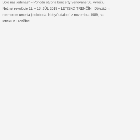
Bolo nás jedenásť – Pohodu otvoria koncerty venované 30. výročiu
Nežnej revolúcie 11. – 13. JÚL 2019 – LETISKO TRENČÍN Dôležitým
rozmerom umenia je sloboda. Nebyť udalostí z novembra 1989, na
letisku v Trenčíne ...
...