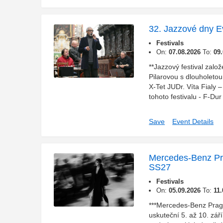
32. Jazzové dny E
Festivals
On:
07.08.2026
To:
09
**Jazzový festival zalo
Pilarovou s dlouholetou 
X-Tet JUDr. Víta Fialy 
tohoto festivalu - F-Du
Save
Event Details
Mercedes-Benz P
SS27
Festivals
On:
05.09.2026
To:
11
***Mercedes-Benz Pra
uskuteční 5. až 10. zář