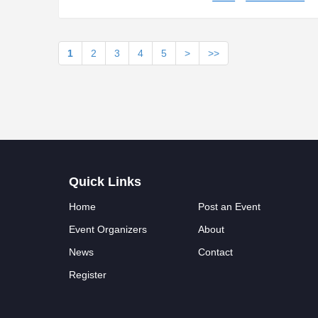
1
2
3
4
5
>
>>
Quick Links
Home
Post an Event
Event Organizers
About
News
Contact
Register