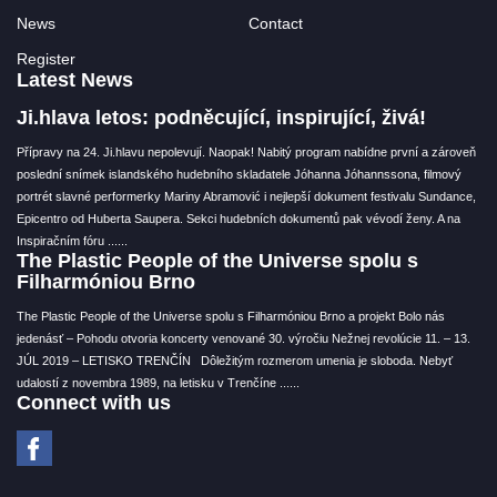
News
Contact
Register
Latest News
Ji.hlava letos: podněcující, inspirující, živá!
Přípravy na 24. Ji.hlavu nepolevují. Naopak! Nabitý program nabídne první a zároveň
poslední snímek islandského hudebního skladatele Jóhanna Jóhannssona, filmový
portrét slavné performerky Mariny Abramović i nejlepší dokument festivalu Sundance,
Epicentro od Huberta Saupera. Sekci hudebních dokumentů pak vévodí ženy. A na
Inspiračním fóru ...
...
The Plastic People of the Universe spolu s
Filharmóniou Brno
The Plastic People of the Universe spolu s Filharmóniou Brno a projekt Bolo nás
jedenásť – Pohodu otvoria koncerty venované 30. výročiu Nežnej revolúcie 11. – 13.
JÚL 2019 – LETISKO TRENČÍN Dôležitým rozmerom umenia je sloboda. Nebyť
udalostí z novembra 1989, na letisku v Trenčíne ...
...
Connect with us