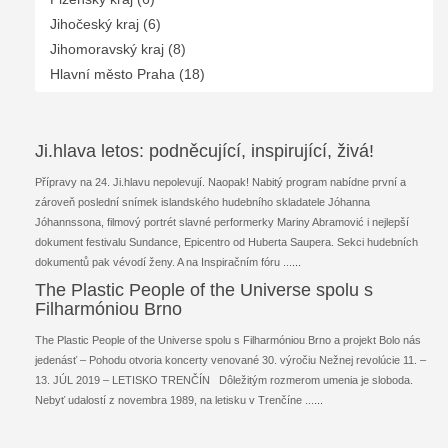
Jihočeský kraj (6)
Jihomoravský kraj (8)
Hlavní město Praha (18)
Ji.hlava letos: podněcující, inspirující, živá!
Přípravy na 24. Ji.hlavu nepolevují. Naopak! Nabitý program nabídne první a
zároveň poslední snímek islandského hudebního skladatele Jóhanna
Jóhannssona, filmový portrét slavné performerky Mariny Abramović i nejlepší
dokument festivalu Sundance, Epicentro od Huberta Saupera. Sekci hudebních
dokumentů pak vévodí ženy. A na Inspiračním fóru ...
...
The Plastic People of the Universe spolu s
Filharmóniou Brno
The Plastic People of the Universe spolu s Filharmóniou Brno a projekt Bolo nás
jedenásť – Pohodu otvoria koncerty venované 30. výročiu Nežnej revolúcie 11. –
13. JÚL 2019 – LETISKO TRENČÍN Dôležitým rozmerom umenia je sloboda.
Nebyť udalostí z novembra 1989, na letisku v Trenčíne ...
...