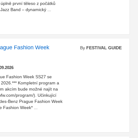
– úplně první těleso z počátků
r Jazz Band – dynamický ...
rague Fashion Week
By
FESTIVAL GUIDE
.09.2026
gue Fashion Week SS27 se
í 2026.*** Kompletní program a
vým akcím bude možné najít na
pfw.com/program/). Učinkující
edes-Benz Prague Fashion Week
 Fashion Week* ...