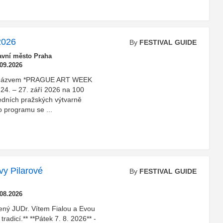
2026
By
FESTIVAL GUIDE
avní město Praha
.09.2026
u s názvem *PRAGUE ART WEEK
 24. – 27. září 2026 na 100
edních pražských výtvarně
o programu se ...
vy Pilarové
By
FESTIVAL GUIDE
.08.2026
žený JUDr. Vítem Fialou a Evou
tradicí.** **Pátek 7. 8. 2026** -