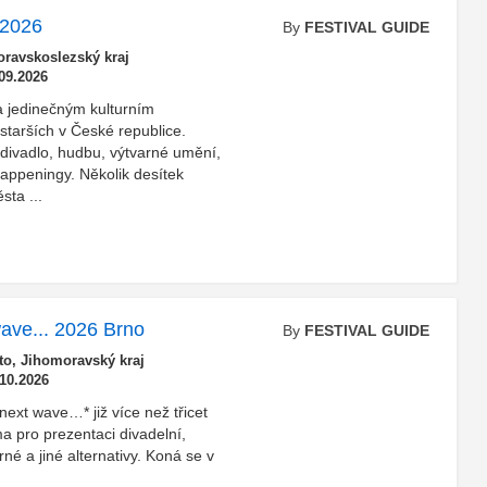
 2026
By
FESTIVAL GUIDE
ravskoslezský kraj
09.2026
a jedinečným kulturním
jstarších v České republice.
 divadlo, hudbu, výtvarné umění,
 happeningy. Několik desítek
sta ...
 wave... 2026 Brno
By
FESTIVAL GUIDE
o, Jihomoravský kraj
.10.2026
/next wave…* již více než třicet
ma pro prezentaci divadelní,
né a jiné alternativy. Koná se v