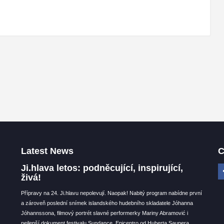
Latest News
C
Ji.hlava letos: podněcující, inspirující,
živá!
Přípravy na 24. Ji.hlavu nepolevují. Naopak! Nabitý program nabídne první
a zároveň poslední snímek islandského hudebního skladatele Jóhanna
Jóhannssona, filmový portrét slavné performerky Mariny Abramović i
nejlepší dokument festivalu Sundance, Epicentro od Huberta Saupera.