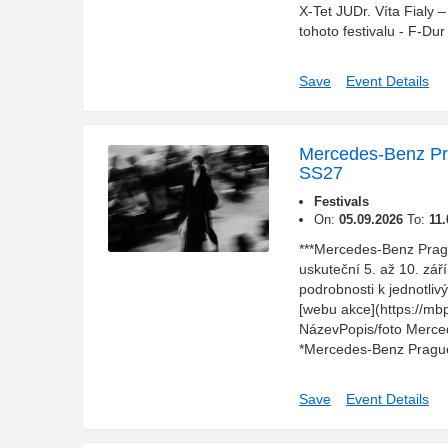
X-Tet JUDr. Víta Fialy 
tohoto festivalu - F-Du
Save
Event Details
Mercedes-Benz P
SS27
Festivals
On:
05.09.2026
To:
11
***Mercedes-Benz Pra
uskuteční 5. až 10. zář
podrobnosti k jednotli
[webu akce](https://mb
NázevPopis/foto Merc
*Mercedes-Benz Prague
Save
Event Details