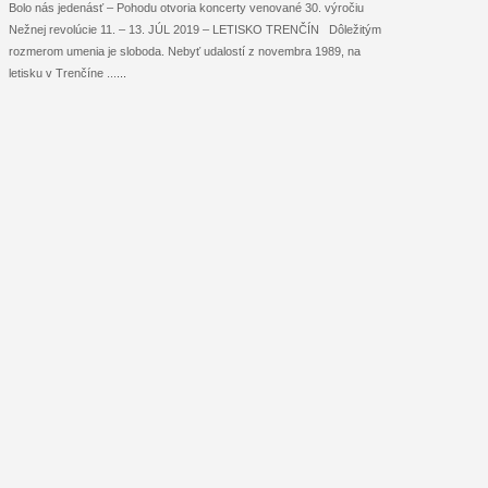
Bolo nás jedenásť – Pohodu otvoria koncerty venované 30. výročiu
Nežnej revolúcie 11. – 13. JÚL 2019 – LETISKO TRENČÍN Dôležitým
rozmerom umenia je sloboda. Nebyť udalostí z novembra 1989, na
letisku v Trenčíne ...
...