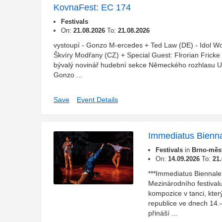
KovnaFest: EC 174
Festivals
On:
21.08.2026
To:
21.08.2026
vystoupí - Gonzo M-ercedes + Ted Law (DE) - Idol Wo
Škvíry Modřany (CZ) + Special Guest: Flrorian Fricke 
bývalý novinář hudební sekce Německého rozhlasu Uč
Gonzo ...
Save
Event Details
Immediatus Bienn
Festivals
in
Brno-měst
On:
14.09.2026
To:
21
***Immediatus Biennal
Mezinárodního festivalu
kompozice v tanci, kte
republice ve dnech 14.
přináší ...