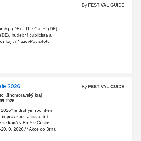
By
FESTIVAL GUIDE
rship (DE) - The Gutter (DE) -
(DE), hudební publicista a
inkující NázevPopis/foto
ale 2026
By
FESTIVAL GUIDE
o, Jihomoravský kraj
.09.2026
e 2026* je druhým ročníkem
 improvizace a instantní
rý se koná v Brně v České
–20. 9. 2026.** Akce do Brna