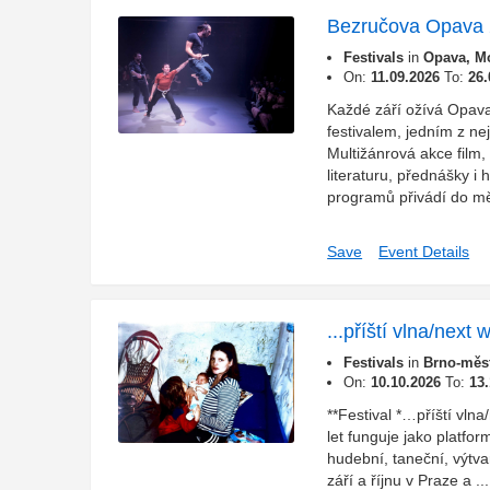
Bezručova Opava
Festivals
in
Opava, Mo
On:
11.09.2026
To:
26.
Každé září ožívá Opav
festivalem, jedním z ne
Multižánrová akce film,
literaturu, přednášky i
programů přivádí do mě
Save
Event Details
...příští vlna/next
Festivals
in
Brno-měst
On:
10.10.2026
To:
13
**Festival *…příští vlna
let funguje jako platfor
hudební, taneční, výtvar
září a říjnu v Praze a ...