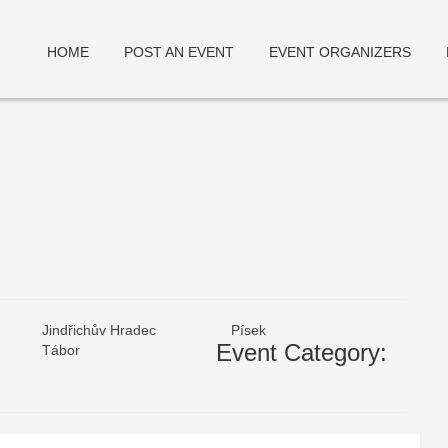
HOME
POST AN EVENT
EVENT ORGANIZERS
deneme bonusu
Jindřichův Hradec
Písek
Event Category:
Tábor