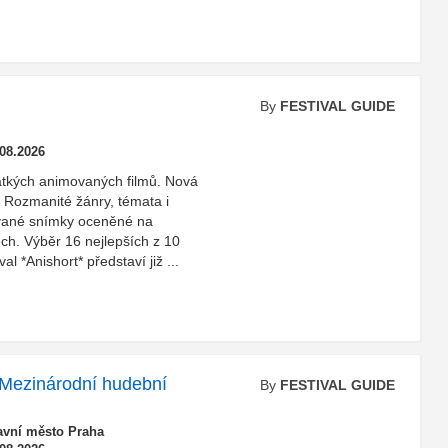
By
FESTIVAL GUIDE
.08.2026
rátkých animovaných filmů. Nová
. Rozmanité žánry, témata i
ované snímky oceněné na
ch. Výběr 16 nejlepších z 10
al *Anishort* představí již ...
Mezinárodní hudební
By
FESTIVAL GUIDE
avní město Praha