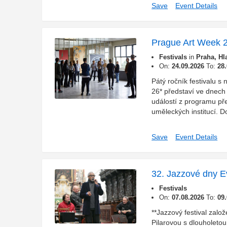
Save
Event Details
Prague Art Week 
Festivals
in
Praha, Hl
On:
24.09.2026
To:
28
Pátý ročník festival
26* představí ve dnech
událostí z programu př
uměleckých institucí. D
Save
Event Details
32. Jazzové dny E
Festivals
On:
07.08.2026
To:
09
**Jazzový festival zalo
Pilarovou s dlouholetou 