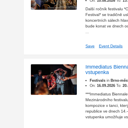
On:
10.08.2026
To:
15
Další ročník festivalu 
Festival* se tradičně us
koncertních sálech hlav
bude konat ve dnech od 
...
Save
Event Details
Immediatus Bienna
vstupenka
Festivals
in
Brno-měst
On:
16.09.2026
To:
20
***Immediatus Biennal
Mezinárodního festivalu
kompozice v tanci, kte
republice ve dnech 14.–
vstupenka umožňuje vst