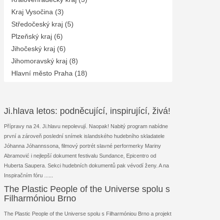
Kraj Vysočina (3)
Středočeský kraj (5)
Plzeňský kraj (6)
Jihočeský kraj (6)
Jihomoravský kraj (8)
Hlavní město Praha (18)
Ji.hlava letos: podněcující, inspirující, živá!
Přípravy na 24. Ji.hlavu nepolevují. Naopak! Nabitý program nabídne
první a zároveň poslední snímek islandského hudebního skladatele
Jóhanna Jóhannssona, filmový portrét slavné performerky Mariny
Abramović i nejlepší dokument festivalu Sundance, Epicentro od
Huberta Saupera. Sekci hudebních dokumentů pak vévodí ženy. A na
Inspiračním fóru ...
...
The Plastic People of the Universe spolu s
Filharmóniou Brno
The Plastic People of the Universe spolu s Filharmóniou Brno a projekt