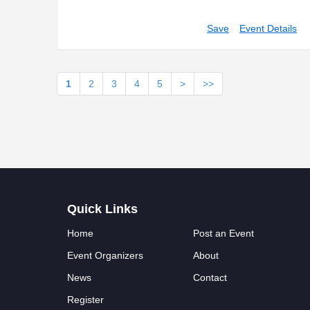
Save
Event Details
1
2
3
4
5
>
>>
Quick Links
Home
Post an Event
Event Organizers
About
News
Contact
Register