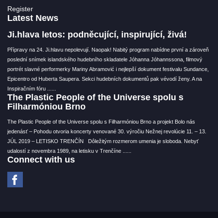
Register
Latest News
Ji.hlava letos: podněcující, inspirující, živá!
Přípravy na 24. Ji.hlavu nepolevují. Naopak! Nabitý program nabídne první a zároveň
poslední snímek islandského hudebního skladatele Jóhanna Jóhannssona, filmový
portrét slavné performerky Mariny Abramović i nejlepší dokument festivalu Sundance,
Epicentro od Huberta Saupera. Sekci hudebních dokumentů pak vévodí ženy. A na
Inspiračním fóru ...
...
The Plastic People of the Universe spolu s
Filharmóniou Brno
The Plastic People of the Universe spolu s Filharmóniou Brno a projekt Bolo nás
jedenásť – Pohodu otvoria koncerty venované 30. výročiu Nežnej revolúcie 11. – 13.
JÚL 2019 – LETISKO TRENČÍN Dôležitým rozmerom umenia je sloboda. Nebyť
udalostí z novembra 1989, na letisku v Trenčíne ...
...
Connect with us