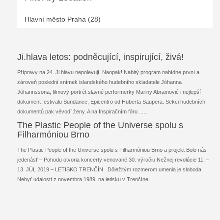
Hlavní město Praha (28)
Ji.hlava letos: podněcující, inspirující, živá!
Přípravy na 24. Ji.hlavu nepolevují. Naopak! Nabitý program nabídne první a
zároveň poslední snímek islandského hudebního skladatele Jóhanna
Jóhannssona, filmový portrét slavné performerky Mariny Abramović i nejlepší
dokument festivalu Sundance, Epicentro od Huberta Saupera. Sekci hudebních
dokumentů pak vévodí ženy. A na Inspiračním fóru ...
...
The Plastic People of the Universe spolu s
Filharmóniou Brno
The Plastic People of the Universe spolu s Filharmóniou Brno a projekt Bolo nás
jedenásť – Pohodu otvoria koncerty venované 30. výročiu Nežnej revolúcie 11. –
13. JÚL 2019 – LETISKO TRENČÍN Dôležitým rozmerom umenia je sloboda.
Nebyť udalostí z novembra 1989, na letisku v Trenčíne ...
...