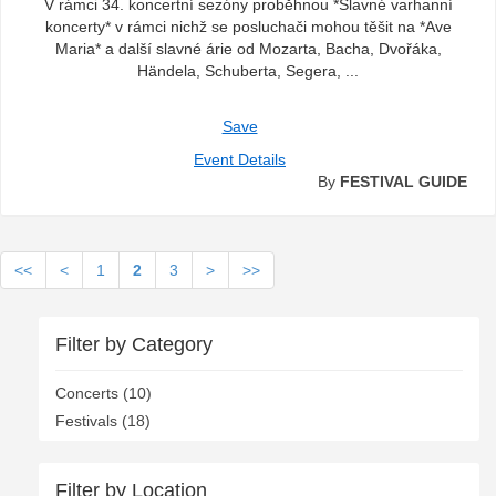
V rámci 34. koncertní sezóny proběhnou *Slavné varhanní
koncerty* v rámci nichž se posluchači mohou těšit na *Ave
Maria* a další slavné árie od Mozarta, Bacha, Dvořáka,
Händela, Schuberta, Segera, ...
Save
Event Details
By
FESTIVAL GUIDE
<<
<
1
2
3
>
>>
Filter by Category
Concerts (10)
Festivals (18)
Filter by Location