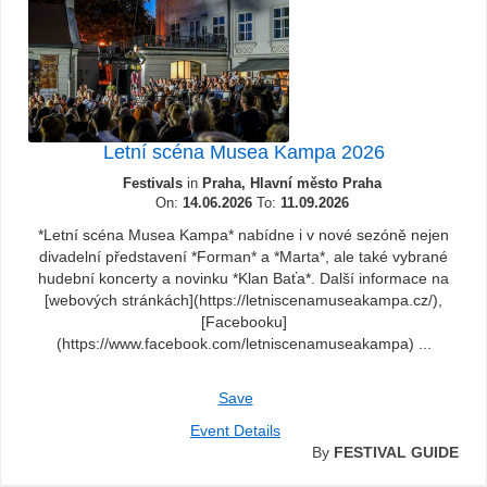
Letní scéna Musea Kampa 2026
Festivals
in
Praha, Hlavní město Praha
On:
14.06.2026
To:
11.09.2026
*Letní scéna Musea Kampa* nabídne i v nové sezóně nejen
divadelní představení *Forman* a *Marta*, ale také vybrané
hudební koncerty a novinku *Klan Baťa*. Další informace na
[webových stránkách](https://letniscenamuseakampa.cz/),
[Facebooku]
(https://www.facebook.com/letniscenamuseakampa) ...
Save
Event Details
By
FESTIVAL GUIDE