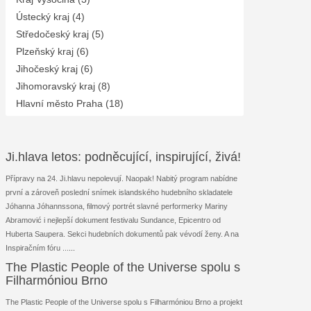
Ústecký kraj (4)
Středočeský kraj (5)
Plzeňský kraj (6)
Jihočeský kraj (6)
Jihomoravský kraj (8)
Hlavní město Praha (18)
Ji.hlava letos: podněcující, inspirující, živá!
Přípravy na 24. Ji.hlavu nepolevují. Naopak! Nabitý program nabídne
první a zároveň poslední snímek islandského hudebního skladatele
Jóhanna Jóhannssona, filmový portrét slavné performerky Mariny
Abramović i nejlepší dokument festivalu Sundance, Epicentro od
Huberta Saupera. Sekci hudebních dokumentů pak vévodí ženy. A na
Inspiračním fóru ...
...
The Plastic People of the Universe spolu s
Filharmóniou Brno
The Plastic People of the Universe spolu s Filharmóniou Brno a projekt