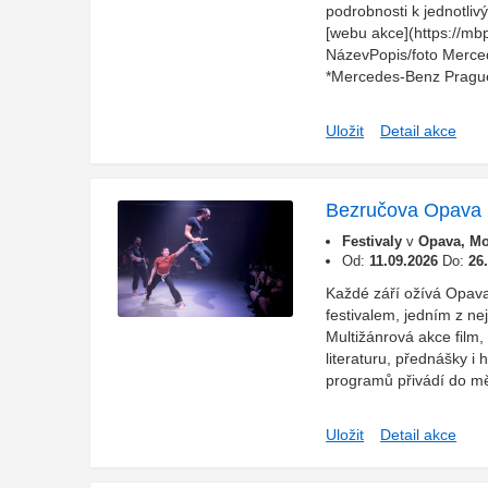
podrobnosti k jednotli
[webu akce](https://mb
NázevPopis/foto Merc
*Mercedes-Benz Prague
Uložit
Detail akce
Bezručova Opava
Festivaly
v
Opava, Mo
Od:
11.09.2026
Do:
26
Každé září ožívá Opav
festivalem, jedním z ne
Multižánrová akce film,
literaturu, přednášky i
programů přivádí do mě
Uložit
Detail akce