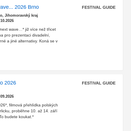
 wave... 2026 Brno
FESTIVAL GUIDE
o, Jihomoravský kraj
.10.2026
/next wave…* již více než třicet
ma pro prezentaci divadelní,
né a jiné alternativy. Koná se v
éto 2026
FESTIVAL GUIDE
.09.2026
026*, filmová přehlídka polských
licku, proběhne 10. až 14. září
To budete koukat.*