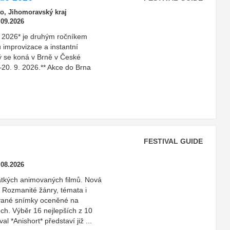
o, Jihomoravský kraj
.09.2026
e 2026* je druhým ročníkem
 improvizace a instantní
rý se koná v Brně v České
–20. 9. 2026.** Akce do Brna
FESTIVAL GUIDE
.08.2026
rátkých animovaných filmů. Nová
. Rozmanité žánry, témata i
ované snímky oceněné na
ch. Výběr 16 nejlepších z 10
al *Anishort* představí již ...