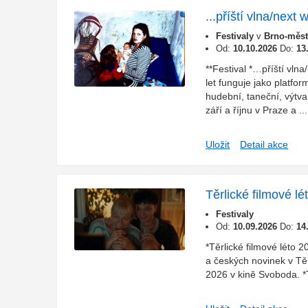
...příští vlna/next
Festivaly
v
Brno-měst
Od:
10.10.2026
Do:
13
**Festival *…příští vlna
let funguje jako platfor
hudební, taneční, výtvar
září a říjnu v Praze a ...
Uložit
Detail akce
Těrlické filmové l
Festivaly
Od:
10.09.2026
Do:
14
*Těrlické filmové léto 2
a českých novinek v Těr
2026 v kině Svoboda. *