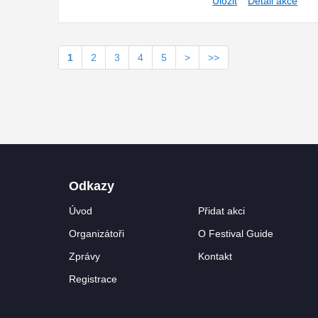
Uložit
Detail akce
1
2
3
4
5
>
>>
Odkazy
Úvod
Přidat akci
Organizátoři
O Festival Guide
Zprávy
Kontakt
Registrace