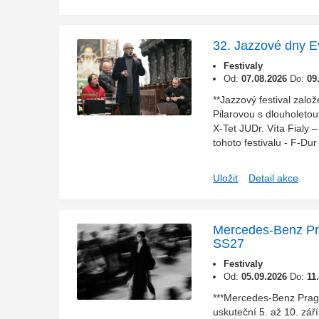
32. Jazzové dny E
Festivaly
Od:
07.08.2026
Do:
09
**Jazzový festival zalo
Pilarovou s dlouholetou 
X-Tet JUDr. Víta Fialy 
tohoto festivalu - F-Du
Uložit
Detail akce
Mercedes-Benz P
SS27
Festivaly
Od:
05.09.2026
Do:
11
***Mercedes-Benz Pra
uskuteční 5. až 10. zář