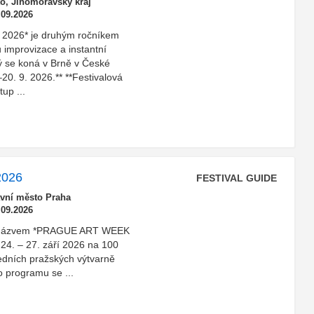
o, Jihomoravský kraj
.09.2026
e 2026* je druhým ročníkem
 improvizace a instantní
rý se koná v Brně v České
20. 9. 2026.** **Festivalová
up ...
2026
FESTIVAL GUIDE
avní město Praha
.09.2026
u s názvem *PRAGUE ART WEEK
 24. – 27. září 2026 na 100
edních pražských výtvarně
o programu se ...