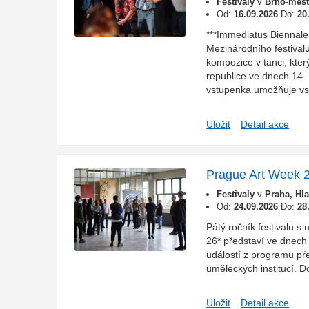
Festivaly
v
Brno-měst
Od:
16.09.2026
Do:
20
***Immediatus Biennal
Mezinárodního festivalu
kompozice v tanci, kte
republice ve dnech 14.–
vstupenka umožňuje vst
Uložit
Detail akce
Prague Art Week 
Festivaly
v
Praha, Hl
Od:
24.09.2026
Do:
28
Pátý ročník festival
26* představí ve dnech
událostí z programu př
uměleckých institucí. D
Uložit
Detail akce