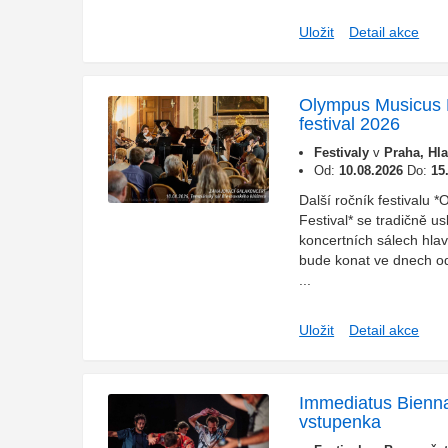
Uložit
Detail akce
Olympus Musicus 
festival 2026
Festivaly
v
Praha, Hl
Od:
10.08.2026
Do:
15
Další ročník festivalu 
Festival* se tradičně us
koncertních sálech hlav
bude konat ve dnech od 
...
Uložit
Detail akce
Immediatus Bienna
vstupenka