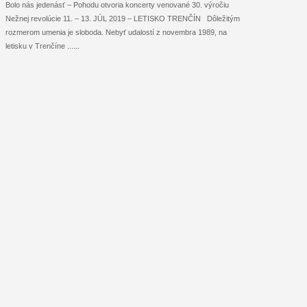
Bolo nás jedenásť – Pohodu otvoria koncerty venované 30. výročiu
Nežnej revolúcie 11. – 13. JÚL 2019 – LETISKO TRENČÍN Dôležitým
rozmerom umenia je sloboda. Nebyť udalostí z novembra 1989, na
letisku v Trenčíne ...
...