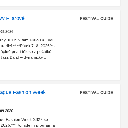
vy Pilarové
FESTIVAL GUIDE
.08.2026
žený JUDr. Vítem Fialou a Evou
tradicí.** **Pátek 7. 8. 2026** -
– úplně první těleso z počátků
r Jazz Band – dynamický ...
rague Fashion Week
FESTIVAL GUIDE
.09.2026
gue Fashion Week SS27 se
í 2026.*** Kompletní program a