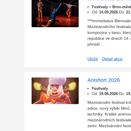
Festivaly
v
Brno-měst
Od:
14.09.2026
Do:
21
***Immediatus Biennal
Mezinárodního festivalu
kompozice v tanci, kte
republice ve dnech 14.
přináší ...
Uložit
Detail akce
Anishort 2026
Festivaly
Od:
19.08.2026
Do:
19
Mezinárodní festival k
edice, nový výběr filmů
techniky. Krátké anim
mezinárodních festivale
zemí. Mezinárodní festiv