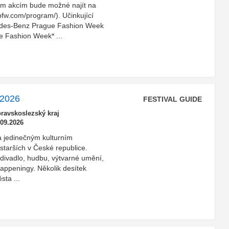
vým akcím bude možné najít na
pfw.com/program/). Učinkující
edes-Benz Prague Fashion Week
 Fashion Week* ...
 2026
FESTIVAL GUIDE
ravskoslezský kraj
.09.2026
a jedinečným kulturním
jstarších v České republice.
 divadlo, hudbu, výtvarné umění,
 happeningy. Několik desítek
sta ...