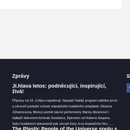
Zprávy
S
Ji.hlava letos: podněcující, inspirující,
živá!
Přípravy na 24. Ji.hlavu nepolevují. Naopak! Nabitý program nabídne první
a zároveň poslední snímek islandského hudebního skladatele Jóhanna
Jóhannssona, filmový portrét slavné performerky Mariny Abramović i
nejlepší dokument festivalu Sundance, Epicentro od Huberta Saupera.
Sekci hudebních dokumentů pak vévodí ženy. A na Inspiračním fóru ...
...
The Plastic People of the Universe spolu s