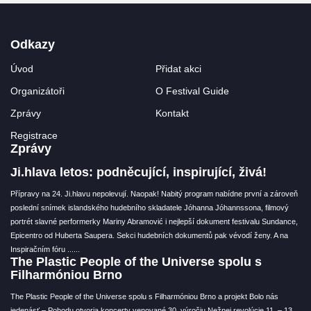
Odkazy
Úvod
Přidat akci
Organizátoři
O Festival Guide
Zprávy
Kontakt
Registrace
Zprávy
Ji.hlava letos: podněcující, inspirující, živá!
Přípravy na 24. Ji.hlavu nepolevují. Naopak! Nabitý program nabídne první a zároveň
poslední snímek islandského hudebního skladatele Jóhanna Jóhannssona, filmový
portrét slavné performerky Mariny Abramović i nejlepší dokument festivalu Sundance,
Epicentro od Huberta Saupera. Sekci hudebních dokumentů pak vévodí ženy. A na
Inspiračním fóru ...
...
The Plastic People of the Universe spolu s
Filharmóniou Brno
The Plastic People of the Universe spolu s Filharmóniou Brno a projekt Bolo nás
jedenásť – Pohodu otvoria koncerty venované 30. výročiu Nežnej revolúcie 11. – 13.