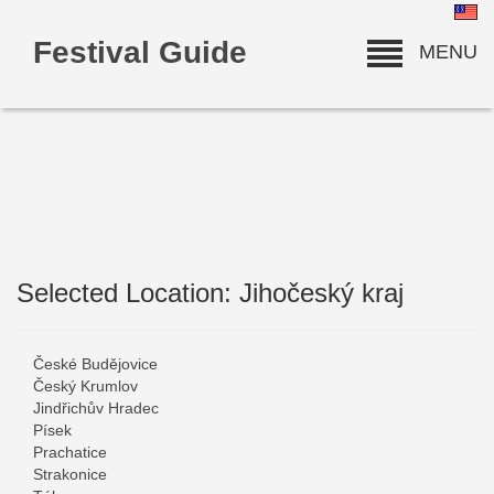
Festival Guide
MENU
Selected Location: Jihočeský kraj
deneme bonusu
České Budějovice
Český Krumlov
Jindřichův Hradec
Písek
Prachatice
Strakonice