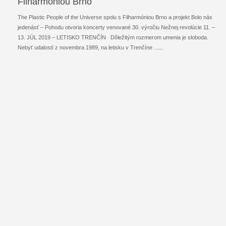
Filharmóniou Brno
The Plastic People of the Universe spolu s Filharmóniou Brno a projekt Bolo nás
jedenásť – Pohodu otvoria koncerty venované 30. výročiu Nežnej revolúcie 11. –
13. JÚL 2019 – LETISKO TRENČÍN Dôležitým rozmerom umenia je sloboda.
Nebyť udalostí z novembra 1989, na letisku v Trenčíne ...
...