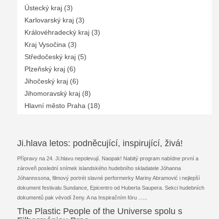
Ústecký kraj (3)
Karlovarský kraj (3)
Královéhradecký kraj (3)
Kraj Vysočina (3)
Středočeský kraj (5)
Plzeňský kraj (6)
Jihočeský kraj (6)
Jihomoravský kraj (8)
Hlavní město Praha (18)
Ji.hlava letos: podněcující, inspirující, živá!
Přípravy na 24. Ji.hlavu nepolevují. Naopak! Nabitý program nabídne první a
zároveň poslední snímek islandského hudebního skladatele Jóhanna
Jóhannssona, filmový portrét slavné performerky Mariny Abramović i nejlepší
dokument festivalu Sundance, Epicentro od Huberta Saupera. Sekci hudebních
dokumentů pak vévodí ženy. A na Inspiračním fóru ...
...
The Plastic People of the Universe spolu s