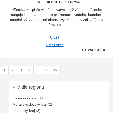
Od:
10.10.2026
Do:
13.10.2026
**Festival *…příští vlna/next wave…* již více než třicet let
funguje jako platforma pro prezentaci divadelní, hudební,
taneční, výtvarné a jiné alternativy. Koná se v září a říjnu v
Praze a ...
Uložit
Detail akce
FESTIVAL GUIDE
1
2
3
4
5
>
>>
Filtr dle regionu
Olomoucký kraj (1)
Moravskoslezský kraj (2)
Liberecký kraj (2)