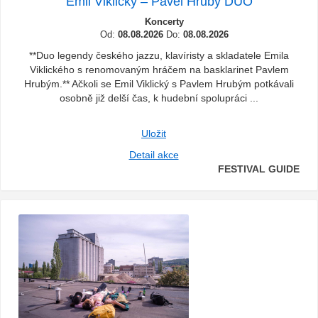
Emil Viklický – Pavel Hrubý DUO
Koncerty
Od:
08.08.2026
Do:
08.08.2026
**Duo legendy českého jazzu, klavíristy a skladatele Emila
Viklického s renomovaným hráčem na basklarinet Pavlem
Hrubým.** Ačkoli se Emil Viklický s Pavlem Hrubým potkávali
osobně již delší čas, k hudební spolupráci ...
Uložit
Detail akce
FESTIVAL GUIDE