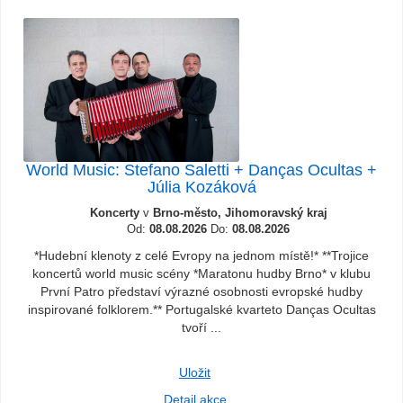
World Music: Stefano Saletti + Danças Ocultas +
Júlia Kozáková
Koncerty
v
Brno-město, Jihomoravský kraj
Od:
08.08.2026
Do:
08.08.2026
*Hudební klenoty z celé Evropy na jednom místě!* **Trojice
koncertů world music scény *Maratonu hudby Brno* v klubu
První Patro představí výrazné osobnosti evropské hudby
inspirované folklorem.** Portugalské kvarteto Danças Ocultas
tvoří ...
Uložit
Detail akce