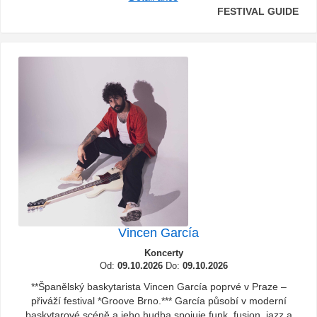
FESTIVAL GUIDE
Vincen García
Koncerty
Od:
09.10.2026
Do:
09.10.2026
**Španělský baskytarista Vincen García poprvé v Praze –
přiváží festival *Groove Brno.*** García působí v moderní
baskytarové scéně a jeho hudba spojuje funk, fusion, jazz a