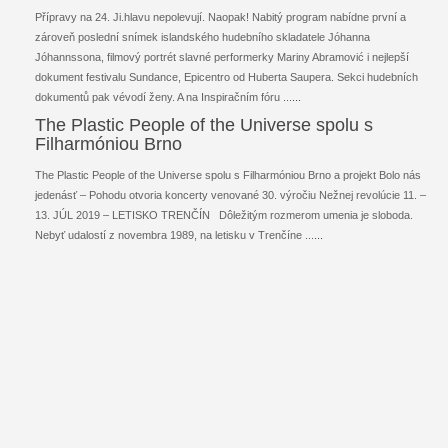
Přípravy na 24. Ji.hlavu nepolevují. Naopak! Nabitý program nabídne první a
zároveň poslední snímek islandského hudebního skladatele Jóhanna
Jóhannssona, filmový portrét slavné performerky Mariny Abramović i nejlepší
dokument festivalu Sundance, Epicentro od Huberta Saupera. Sekci hudebních
dokumentů pak vévodí ženy. A na Inspiračním fóru ...
...
The Plastic People of the Universe spolu s
Filharmóniou Brno
The Plastic People of the Universe spolu s Filharmóniou Brno a projekt Bolo nás
jedenásť – Pohodu otvoria koncerty venované 30. výročiu Nežnej revolúcie 11. –
13. JÚL 2019 – LETISKO TRENČÍN Dôležitým rozmerom umenia je sloboda.
Nebyť udalostí z novembra 1989, na letisku v Trenčíne ...
...