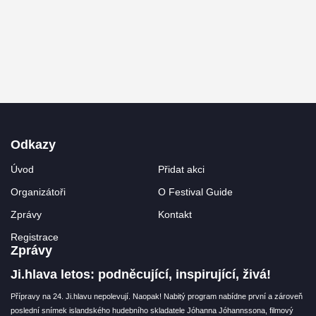
Odkazy
Úvod
Přidat akci
Organizátoři
O Festival Guide
Zprávy
Kontakt
Registrace
Zprávy
Ji.hlava letos: podněcující, inspirující, živá!
Přípravy na 24. Ji.hlavu nepolevují. Naopak! Nabitý program nabídne první a zároveň
poslední snímek islandského hudebního skladatele Jóhanna Jóhannssona, filmový