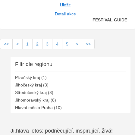
Uložit
Detail akce
FESTIVAL GUIDE
<<
<
1
2
3
4
5
>
>>
Filtr dle regionu
Plzeňský kraj (1)
Jihočeský kraj (3)
Středočeský kraj (3)
Jihomoravský kraj (8)
Hlavní město Praha (10)
Ji.hlava letos: podněcující, inspirující, živá!