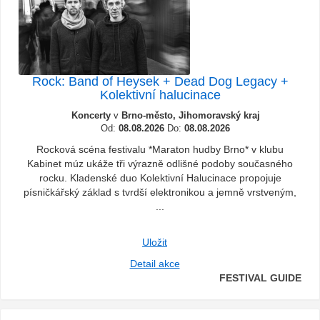
Rock: Band of Heysek + Dead Dog Legacy +
Kolektivní halucinace
Koncerty
v
Brno-město, Jihomoravský kraj
Od:
08.08.2026
Do:
08.08.2026
Rocková scéna festivalu *Maraton hudby Brno* v klubu
Kabinet múz ukáže tři výrazně odlišné podoby současného
rocku. Kladenské duo Kolektivní Halucinace propojuje
písničkářský základ s tvrdší elektronikou a jemně vrstveným,
...
Uložit
Detail akce
FESTIVAL GUIDE