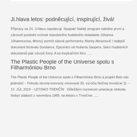
Ji.hlava letos: podněcující, inspirující, živá!
Přípravy na 24. Ji.hlavu nepolevují. Naopak! Nabitý program nabídne první a
zároveň poslední snímek islandského hudebního skladatele Jóhanna
Jóhannssona, filmový portrét slavné performerky Mariny Abramović i nejlepší
dokument festivalu Sundance, Epicentro od Huberta Saupera. Sekci hudebních
dokumentů pak vévodí ženy. A na Inspiračním fóru ...
...
The Plastic People of the Universe spolu s
Filharmóniou Brno
The Plastic People of the Universe spolu s Filharmóniou Brno a projekt Bolo nás
jedenásť – Pohodu otvoria koncerty venované 30. výročiu Nežnej revolúcie 11. –
13. JÚL 2019 – LETISKO TRENČÍN Dôležitým rozmerom umenia je sloboda.
Nebyť udalostí z novembra 1989, na letisku v Trenčíne ...
...