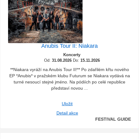
Anubis Tour II: Niakara
Koncerty
Od:
31.08.2026
Do:
15.11.2026
**Niakara vyráží na Anubis Tour II!** Po zdařilém křtu nového
EP *Anubis* v pražském klubu Futurum se Niakara vydává na
turné nesoucí stejné jméno. Na pódiích po celé republice
představí novou ...
Uložit
Detail akce
FESTIVAL GUIDE