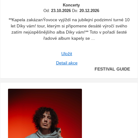
Koncerty
Od:
23.10.2026
Do:
20.12.2026
**Kapela zakázanÝovoce vyjíždí na jubilejní podzimní turné 10
let Díky vám! tour, kterým si připomene desáté výročí svého
zatím nejúspěšnějšího alba Díky vám!** Toto v pořadí šesté
řadové album kapely se ...
Uložit
Detail akce
FESTIVAL GUIDE