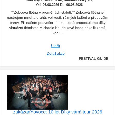
Koncerty
v
Brno-město, Jihomoravský kraj
Od:
06.08.2026
Do:
06.08.2026
**Zobcová flétna v proměnách staletí.** Zobcová flétna je
nástrojem mnoha druhů, velikostí, různých ladění a především
barev. Při našem podvečerním koncertě procestujeme díky
virtuózní flétnistce Michaele Koudelkové hned několik zemí,
kde ...
Uložit
Detail akce
FESTIVAL GUIDE
zakázanÝovoce: 10 let Díky vám! tour 2026