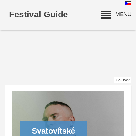
Festival Guide
MENU
deneme bonusu
Go Back
Svatovítské