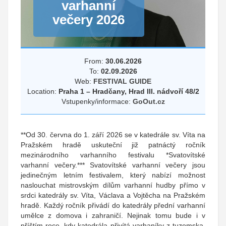
varhanní
večery 2026
From:
30.06.2026
To:
02.09.2026
Web:
FESTIVAL GUIDE
Location:
Praha 1 – Hradčany, Hrad III. nádvoří 48/2
Vstupenky/informace:
GoOut.cz
**Od 30. června do 1. září 2026 se v katedrále sv. Víta na
Pražském hradě uskuteční již patnáctý ročník
mezinárodního varhanního festivalu *Svatovítské
varhanní večery.*** Svatovítské varhanní večery jsou
jedinečným letním festivalem, který nabízí možnost
naslouchat mistrovským dílům varhanní hudby přímo v
srdci katedrály sv. Víta, Václava a Vojtěcha na Pražském
hradě. Každý ročník přivádí do katedrály přední varhanní
umělce z domova i zahraničí. Nejinak tomu bude i v
příštím roce, kdy katedrála přivítá varhaníky z tuzemska,