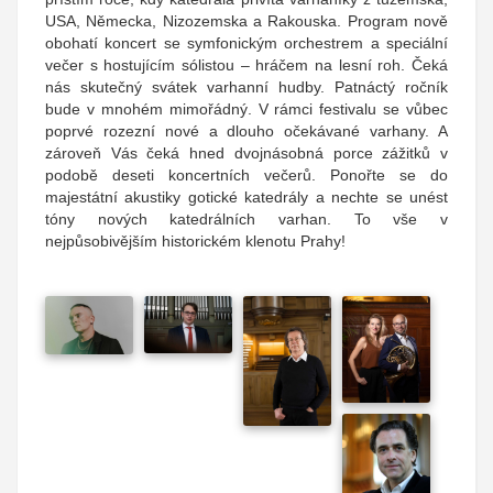
USA, Německa, Nizozemska a Rakouska. Program nově
obohatí koncert se symfonickým orchestrem a speciální
večer s hostujícím sólistou – hráčem na lesní roh. Čeká
nás skutečný svátek varhanní hudby. Patnáctý ročník
bude v mnohém mimořádný. V rámci festivalu se vůbec
poprvé rozezní nové a dlouho očekávané varhany. A
zároveň Vás čeká hned dvojnásobná porce zážitků v
podobě deseti koncertních večerů. Ponořte se do
majestátní akustiky gotické katedrály a nechte se unést
tóny nových katedrálních varhan. To vše v
nejpůsobivějším historickém klenotu Prahy!