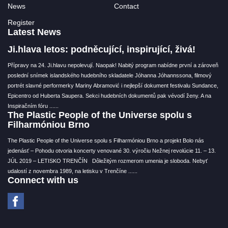
News
Contact
Register
Latest News
Ji.hlava letos: podněcující, inspirující, živá!
Přípravy na 24. Ji.hlavu nepolevují. Naopak! Nabitý program nabídne první a zároveň
poslední snímek islandského hudebního skladatele Jóhanna Jóhannssona, filmový
portrét slavné performerky Mariny Abramović i nejlepší dokument festivalu Sundance,
Epicentro od Huberta Saupera. Sekci hudebních dokumentů pak vévodí ženy. A na
Inspiračním fóru ...
...
The Plastic People of the Universe spolu s
Filharmóniou Brno
The Plastic People of the Universe spolu s Filharmóniou Brno a projekt Bolo nás
jedenásť – Pohodu otvoria koncerty venované 30. výročiu Nežnej revolúcie 11. – 13.
JÚL 2019 – LETISKO TRENČÍN Dôležitým rozmerom umenia je sloboda. Nebyť
udalostí z novembra 1989, na letisku v Trenčíne ...
...
Connect with us