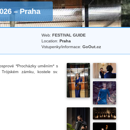
026 – Praha
Web:
FESTIVAL GUIDE
Location:
Praha
Vstupenky/informace:
GoOut.cz
 Hosprové *Procházky uměním* s
v Trójském zámku, kostele sv.